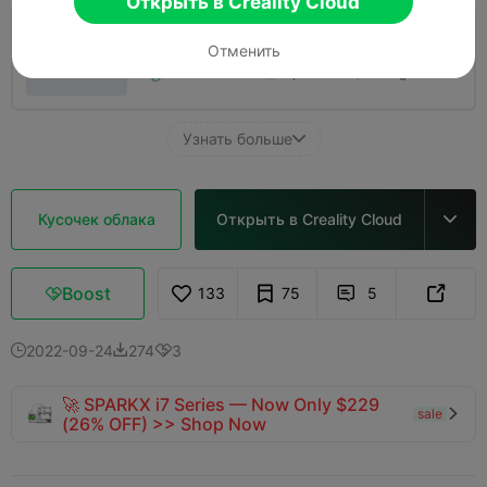
Открыть в Creality Cloud
0.2mm layer, 2 walls, 15% infill
Отменить
01h 21m
1 plates
19.53g



Узнать больше

Кусочек облака
Открыть в Creality Cloud

Boost
133
75
5



2022-09-24
274
3



🚀 SPARKX i7 Series — Now Only $229
sale

(26% OFF) >> Shop Now