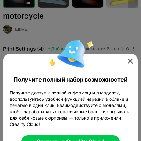
G
I
F
motorcycle
Milinje
Print Settings (4)
Добавить
Домашнее хозяйство
Освещение и светильники




Все
K2 Plus
K2 Pro
K2
K2 SE
SPARKX 
Получите полный набор возможностей
0.2mm layer, 2 walls, 15% infill
Получите доступ к полной информации о моделях,
57m 14s
1 plates
18.48g



воспользуйтесь удобной функцией нарезки в облаке и
печатью в один клик. Взаимодействуйте с моделями,
чтобы зарабатывать эксклюзивные баллы и открывать
для себя новые сюрпризы — только в приложении
0.2mm layer, 2 walls, 15% infill
Creality Cloud!
02h 33m
1 plates

