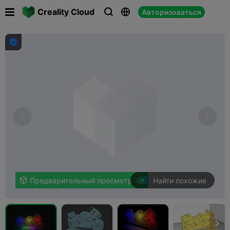

Creality Cloud
Авторизоваться




Найти похожие

Предварительный просмотр 3D
