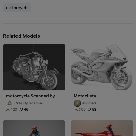
motorcycle
Related Models
motorcycle Scanned by
Motocileta
Otter
Creality Scanner
Alighieri
46
58
120
305

