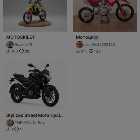
MOTOSKİLET
Мотоцикл
Rasmik19
user5842220173
20
138
100
875


Stylized Street Motorcycle
– Game Ready 3D Model
THE-YISUS- Rey
1
1
