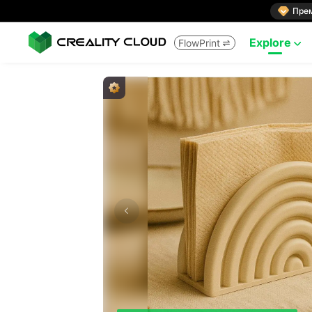

Пре
Explore
FlowPrint

