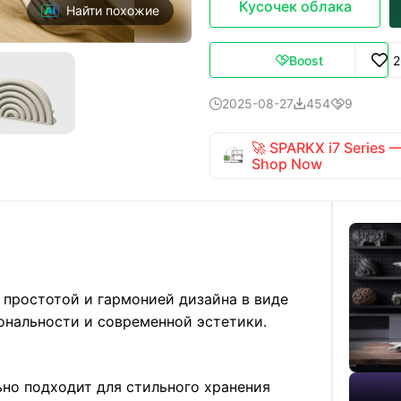
Кусочек облака
Найти похожие
Boost
2

2025-08-27
454
9



🚀 SPARKX i7 Series
Shop Now
 простотой и гармонией дизайна в виде
ональности и современной эстетики.
ьно подходит для стильного хранения