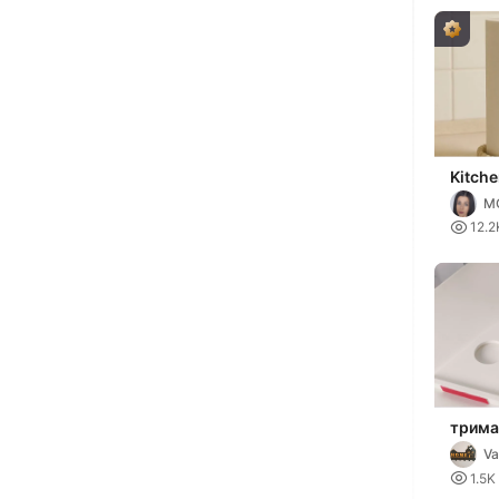
Kitche
Prase
M
Desig

12.2
трима
паперо
Va

1.5K