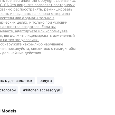
k is licensed under the Copyright License 4.0.
C-SA Эта лицензия позволяет повторному
ованию распространять, ремикшировать,
овать и создавать на основе материала
осители или форматы только в
рческих целях, и только при условии
я авторства создателя. Если вы
ываете, адаптируете или используете
л, вы должны лицензировать измененный
л на тех же условиях.
 обнаружите какое-либо нарушение
ния, пожалуйста, свяжитесь с нами, чтобы
ь дальнейшие действия.
ель для салфеток
радуга
столовой
\nkitchen accessory\n
d Models