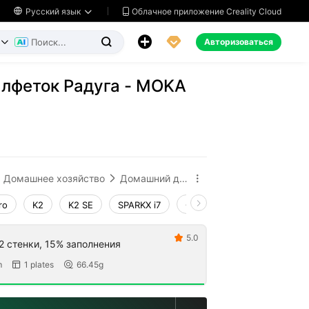
Облачное приложение Creality Cloud

Русский язык




Авторизоваться


алфеток Радуга - MOKA
ь
Домашнее хозяйство
Домашний декор и украшения


ro
K2
K2 SE
SPARKX i7
Creality Hi
Ender-3 V4
5.0

2 стенки, 15% заполнения
m
1 plates
66.45g

