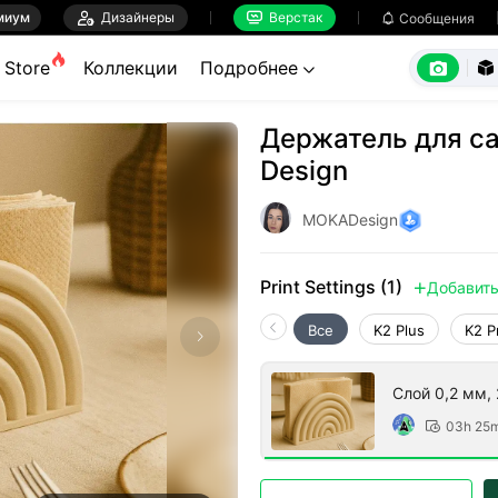
миум

Дизайнеры
Верстак

Сообщения



Store
Коллекции
Подробнее


Держатель для с
Design
MOKADesign
Print Settings (1)
Добавит

Все
K2 Plus
K2 P
Слой 0,2 мм, 
03h 25
