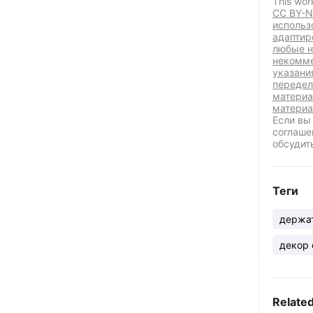
This wor
CC BY-N
использ
адаптир
любые н
некомме
указани
передел
материа
материа
Если вы
соглаше
обсудит
Теги
держат
декор 
Relate