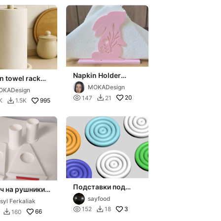
Napkin Holder
n towel rack
Zajączek - MOKA
l -MOKA
MOKADesign
OKADesign
Design
n

20
147
21

995
K
1.5K

Подставки под
ч на рушники
стаканы Rainbow
ві для кухні
sayfood
syl Ferkaliak

3
152
18

66
160
