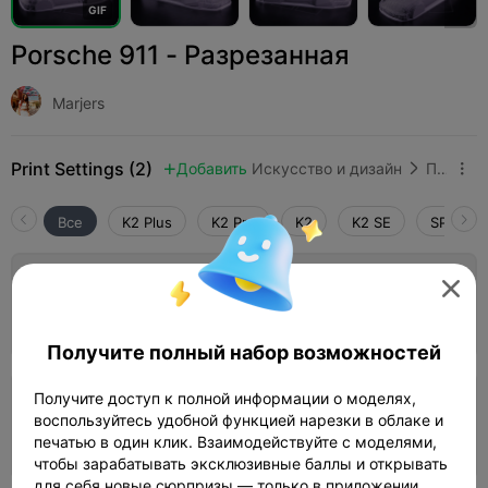
G
I
F
Porsche 911 - Разрезанная
Marjers
Print Settings (2)
Добавить
Искусство и дизайн
Прочее



Все
K2 Plus
K2 Pro
K2
K2 SE
SPARKX 

Слой 0,2 мм, 2 стенки, 15% заполнения
Автор
07h 57m
1 plates
412.04g



Получите полный набор возможностей
Получите доступ к полной информации о моделях,
Исправлено, PLA, слой 0,2 мм, 2 стенки,
воспользуйтесь удобной функцией нарезки в облаке и
15% заполнения
09h 26m
1 plates
418.53g
печатью в один клик. Взаимодействуйте с моделями,



чтобы зарабатывать эксклюзивные баллы и открывать
для себя новые сюрпризы — только в приложении