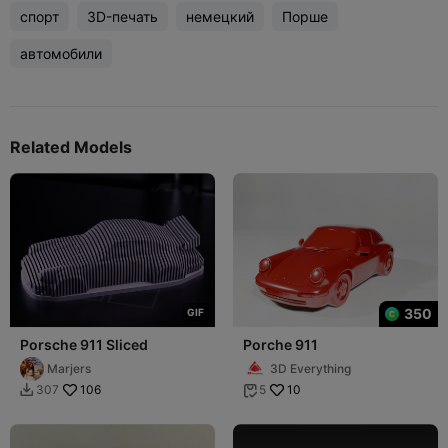
спорт
3D-печать
немецкий
Порше
автомобили
Related Models
350
G
I
F
Porsche 911 Sliced
Porche 911
Marjers
3D Everything
106
10
307
5

