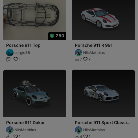
250
Porsche 911 Top
Porsche 911 R 991
sergio85
NilsMatthias
1
2
7


Porsche 911 Dakar
Porsche 911 Sport Classic
992
NilsMatthias
NilsMatthias
1
1
4

