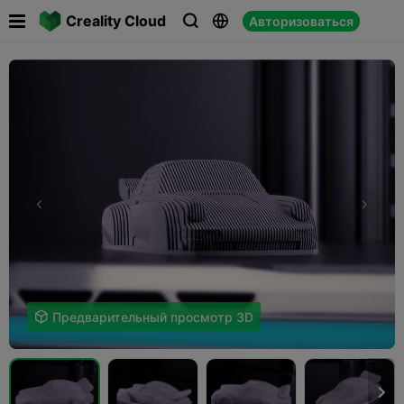

Creality Cloud
Авторизоваться




Предварительный просмотр 3D
