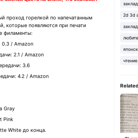
заклад
2d 3d 
 проход горелкой по напечатанным
й, которые появляются при печати
заклад
е филаменты:
любите
 0.3 / Amazon
японск
ачи: 2.1 / Amazon
чтение
ередачи: 3.6
едачи: 4.2 / Amazon
Relate
a Gray
t Pink
te White до конца.