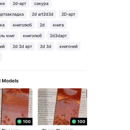
ки
2d-арт
сакура
артзакладка
2d art2d3d
2D-арт
ка
книголюб
2d
книга
ль книг
книголюб
2d3dарт
ий
2d 3d арт
2d 3d
книгочей
d Models
100
100