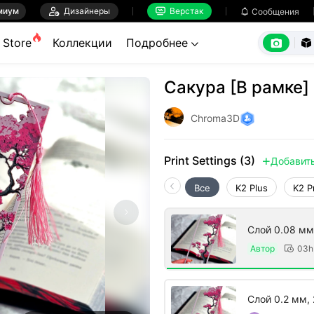
миум

Дизайнеры
Верстак

Сообщения



Store
Коллекции
Подробнее


Сакура [В рамке]
Chroma3D
Print Settings (3)
Добавит

Все
K2 Plus
K2 P
Слой 0.08 мм
Автор
03h

Слой 0.2 мм, 