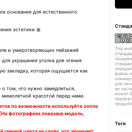
ое основание для естественного
Станда
ения эстетики 🎀
This wor
тиле и умиротворяющих пейзажей
Стандар
продава
и для украшения уголка для чтения
стандар
определ
ную закладку, которая ощущается как
файлы н
коммерч
для лич
 о том, что нужно замедлиться,
ее част
может б
я мимолетной красотой перед нами.
перерас
продубл
атов по возможности используйте сопло
 (На фотографиях показана модель,
Теги
й сменой цвета на слоях, что экономит