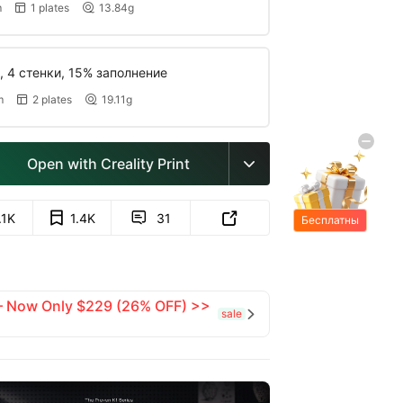
m
1 plates
13.84g


, 4 стенки, 15% заполнение
m
2 plates
19.11g


Open with Creality Print

.1K
1.4K
31


Бесплатны
е подарки
 — Now Only $229 (26% OFF) >>
sale
