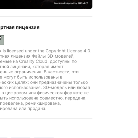
ртная лицензия
k is licensed under the Copyright License 4.0.
тная лицензия Файлы 3D-моделей,
емые на Creality Cloud, доступны по
тной лицензии, которая имеет
енные ограничения. В частности, эти
е могут быть использованы в
еских целях; они предназначены только
ного использования. 3D-модель или любая
ь в цифровом или физическом формате не
ыть использована совместно, передана,
пределена, ремикширована,
ирована или продана.