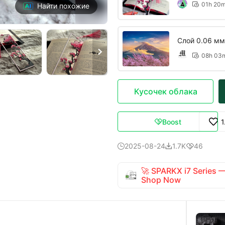
01h 20

Найти похожие
Слой 0.06 мм

08h 03

Кусочек облака
Boost
1

2025-08-24
1.7K
46



🚀 SPARKX i7 Series
Shop Now