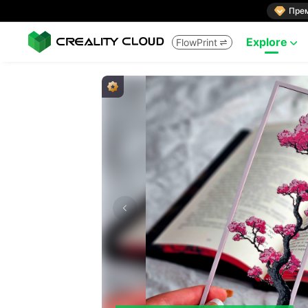

Пре
Explore
FlowPrint

