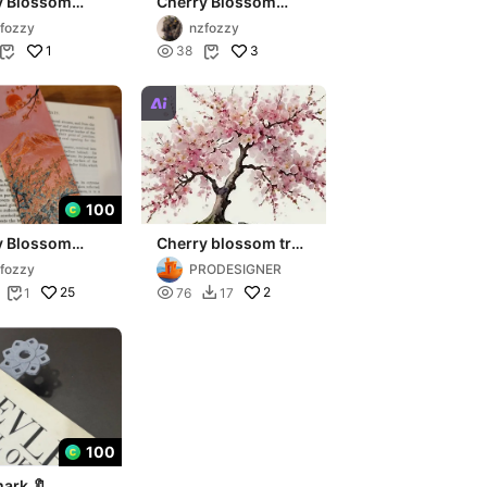
y Blossom
Cherry Blossom
ark 04
Bookmark 03
fozzy
nzfozzy
1

3
38



100
y Blossom
Cherry blossom tree
ark 01
bookmark
fozzy
PRODESIGNER
25

2
1
76
17


100
ark 🔖