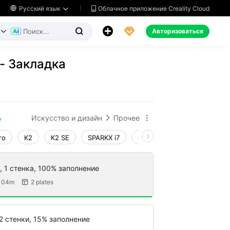
Облачное приложение Creality Cloud

Русский язык




Авторизоваться


 - Закладка
ь
Искусство и дизайн
Прочее


ro
K2
K2 SE
SPARKX i7
Creality Hi
Ender-3 V4
, 1 стенка, 100% заполнение
 04m
2 plates

2 стенки, 15% заполнение