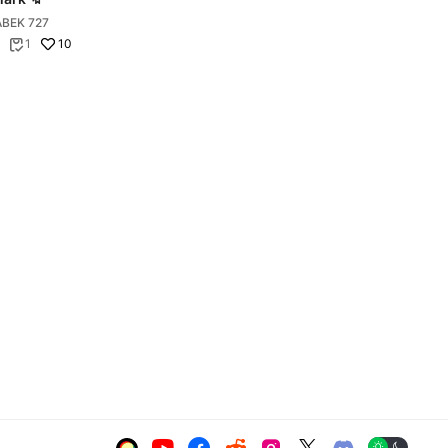
BEK 727
10
1






