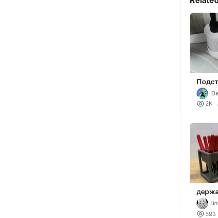
Relate
Подст
губки
De

2K
держа
плоск
li
кусач

593