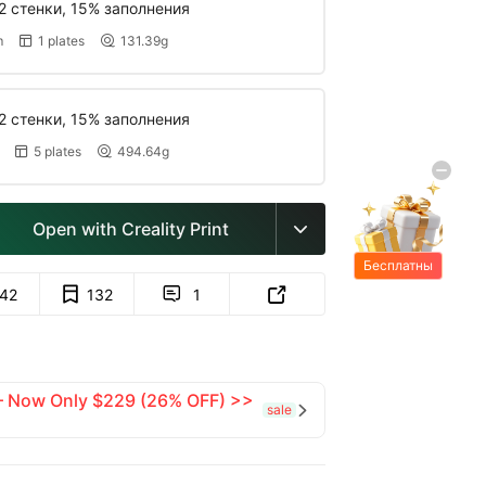
2 стенки, 15% заполнения
m
1 plates
131.39g


2 стенки, 15% заполнения
5 plates
494.64g


Open with Creality Print

Бесплатны
е подарки
142
132
1


 — Now Only $229 (26% OFF) >>
sale
