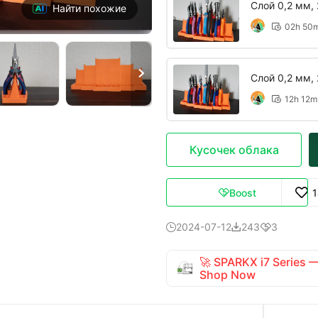
Слой 0,2 мм, 
Найти похожие
02h 50


Слой 0,2 мм, 
12h 12m

Кусочек облака
Boost

2024-07-12
243
3



🚀 SPARKX i7 Series
Shop Now