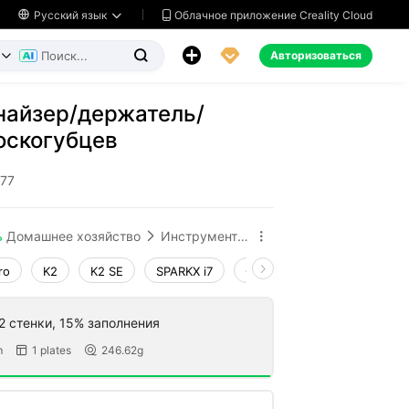
Облачное приложение Creality Cloud

Русский язык




Авторизоваться


найзер/держатель/
оскогубцев
777
ь
Домашнее хозяйство
Инструменты и запчасти


ro
K2
K2 SE
SPARKX i7
Creality Hi
Ender-3 V4
2 стенки, 15% заполнения
m
1 plates
246.62g

