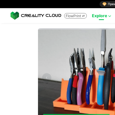

Пре
Explore
FlowPrint

