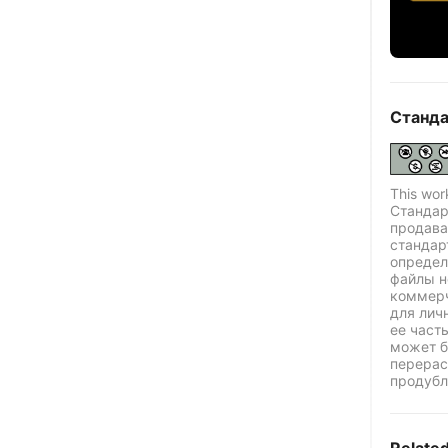
Станда
This wor
Стандар
продава
стандар
определ
файлы н
коммерч
для лич
ее част
может б
перерас
продубл