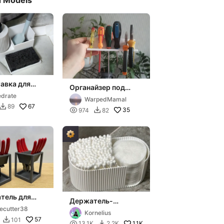
d Models
авка для
Органайзер под
отвёртки и
drate
WarpedMamal
плоскогубцы
67
89


35
974
82

тель для
Держатель-
огубцев
органайзер для
necutter38
ек бокорезов
Kornelius
ватных палочек и
57
101


1.1K
13.1K
2.2K
