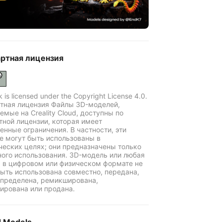
ртная лицензия
k is licensed under the Copyright License 4.0.
тная лицензия Файлы 3D-моделей,
емые на Creality Cloud, доступны по
тной лицензии, которая имеет
енные ограничения. В частности, эти
е могут быть использованы в
еских целях; они предназначены только
ного использования. 3D-модель или любая
ь в цифровом или физическом формате не
ыть использована совместно, передана,
пределена, ремикширована,
ирована или продана.