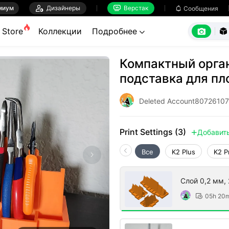
миум

Дизайнеры
Верстак

Сообщения



Store
Коллекции
Подробнее


Компактный орга
подставка для пл
Deleted Account8072610
Print Settings (3)
Добавит

Все
K2 Plus
K2 P
Слой 0,2 мм, 
05h 20
