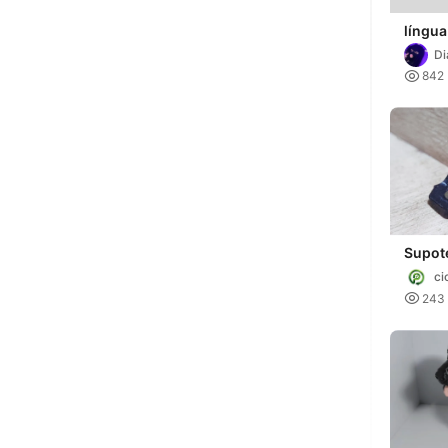
língua
D

842
Supot
refor
ci

243