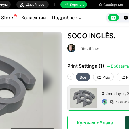
миум

Дизайнеры
Верстак

Сообщения



Store
Коллекции
Подробнее


SOCO INGLÊS.
Lüídzthiow
Print Settings (1)
Добавит

Все
K2 Plus
K2 P
0.2mm layer, 2 
44m 45

Кусочек облака