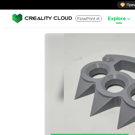

Пре
Explore
FlowPrint

