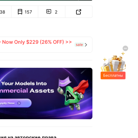
138
157
2


 — Now Only $229 (26% OFF) >>
sale

Бесплатны
е подарки
ия на авторские права