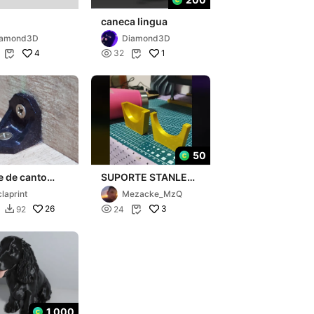
caneca lingua
iamond3D
Diamond3D
4

1
32


50
e de canto
SUPORTE STANLEY
çado
- Para gravação de
claprint
Mezacke_MzQ
copos Stanley
26

3
92
24


1,000