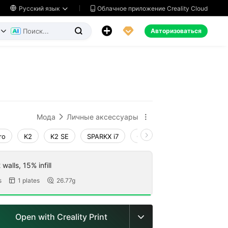
Облачное приложение Creality Cloud

Русский язык




Авторизоваться


ь
Мода
Личные аксессуары


ro
K2
K2 SE
SPARKX i7
Creality Hi
Ender-3 V4
walls, 15% infill
s
1 plates
26.77g


Open with Creality Print
