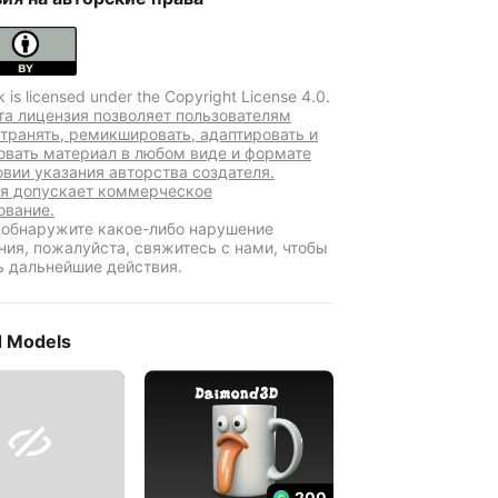
k is licensed under the Copyright License 4.0.
та лицензия позволяет пользователям
транять, ремикшировать, адаптировать и
овать материал в любом виде и формате
овии указания авторства создателя.
я допускает коммерческое
ование.
 обнаружите какое-либо нарушение
ния, пожалуйста, свяжитесь с нами, чтобы
ь дальнейшие действия.
d Models

200