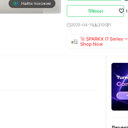
Найти похожие
Boost

2025-04-19
310
1



🚀 SPARKX i7 Series
Shop Now
Лиценз