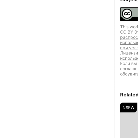
This wor
CC BY Э
распрос
использ
при усл
Лицензи
использ
Если вы
соглаше
обсудит
Relate
NSFW