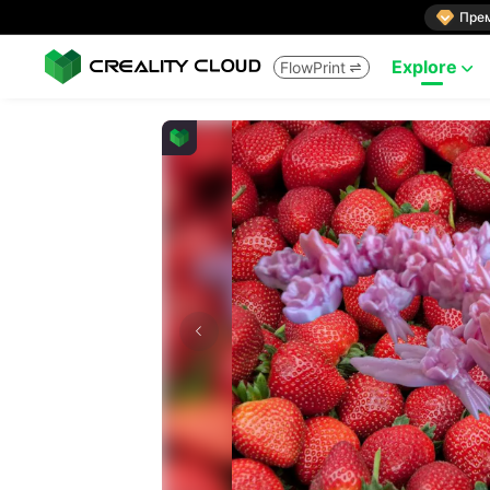

Пре
Explore
FlowPrint

