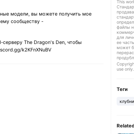
This wor
Стандар
продава
нные модели, вы можете получить мое
стандар
ему сообществу -
определ
файлы н
коммерч
для лич
-серверу The Dragon's Den, чтобы
ее част
может б
iscord.gg/k2KFnXNuBV
перерас
продубл
Copyrigh
use only.
Теги
клубни
Relate