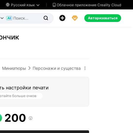
Облачное приложение Creality Cloud

Русский язык




Авторизоваться


ончик
Миниатюры
Персонажи и существа


ть настройки печати
отайте больше очков
200
