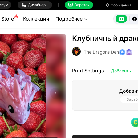
миум

Дизайнеры
Верстак

Сообщения



Store
Коллекции
Подробнее


Клубничный драк
The Dragons Den
Print Settings
Добавить

Добави

Зараб