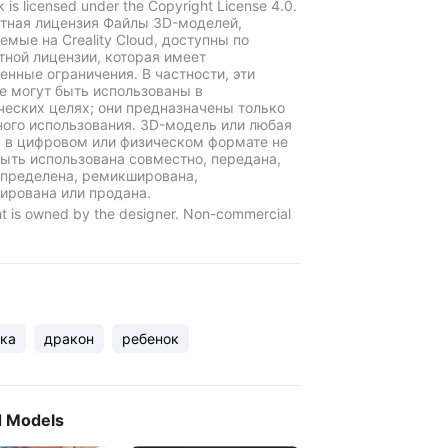
k is licensed under the Copyright License 4.0.
тная лицензия Файлы 3D-моделей,
емые на Creality Cloud, доступны по
тной лицензии, которая имеет
енные ограничения. В частности, эти
е могут быть использованы в
еских целях; они предназначены только
ного использования. 3D-модель или любая
ь в цифровом или физическом формате не
ыть использована совместно, передана,
пределена, ремикширована,
ирована или продана.
t is owned by the designer. Non-commercial
ка
дракон
ребенок
d Models