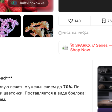
Найти похожие
140
76
2024-04-28
4


🚀 SPARKX i7 Series
Shop Now
oud***
овую печать с уменьшением до
70%.
По
и цветочки. Поставляется в виде брелока:
ем.