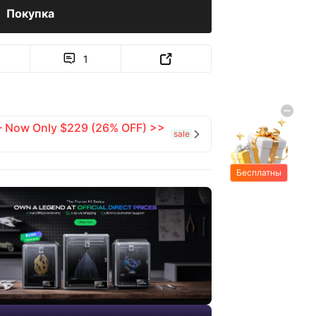
Покупка
1


 — Now Only $229 (26% OFF) >>
sale

Бесплатны
е подарки