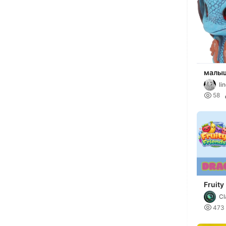
малыш
мульт
li

58
Fruity
Dragon
Cl

473