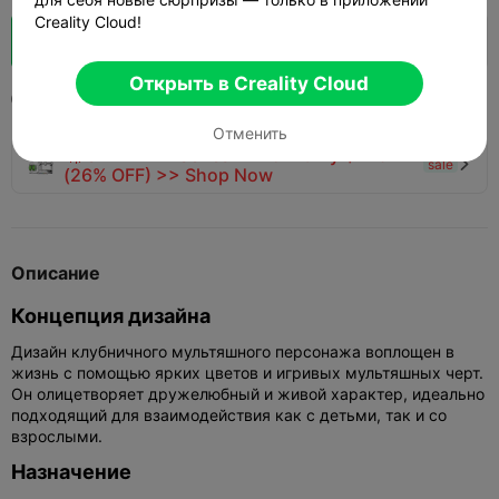
Creality Cloud!
Boost
142
19



Открыть в Creality Cloud
2025-07-25
200
1



Отменить
🚀 SPARKX i7 Series — Now Only $229
sale

(26% OFF) >> Shop Now
Описание
Концепция дизайна
Дизайн клубничного мультяшного персонажа воплощен в
жизнь с помощью ярких цветов и игривых мультяшных черт.
Он олицетворяет дружелюбный и живой характер, идеально
подходящий для взаимодействия как с детьми, так и со
взрослыми.
Назначение