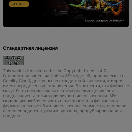
Стандартная лицензия
This work is licensed under the Copyright License 4.0.
Стандартная лицензия Файлы 3D-моделей, продаваемые на
Creality Cloud, доступны по стандартной лицензии, которая
имеет определенные ограничения. В частности, эти файлы не
могут быть использованы в коммерческих целях; они
предназначены только для личного использования. 3D-
модель или любая ее часть в цифровом или физическом
формате не может быть использована совместно, передана,
перераспределена, ремикширована, продублирована или
продана.