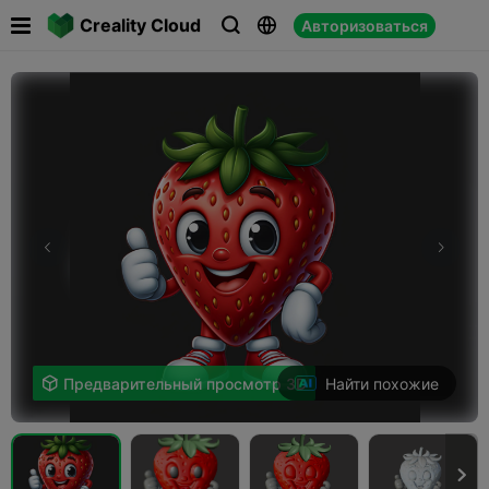

Creality Cloud
Авторизоваться



Найти похожие

Предварительный просмотр 3D
