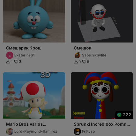
Смешарик Крош
Смешок
Ekaterina61
Sapelnikovlife
2
5
1
9


222
Mario Bros varios
Sprunki Incredibox Pomni
personajes
STL 3D Character Fanart
Lord-Raymond-Ramirez
FnFLab