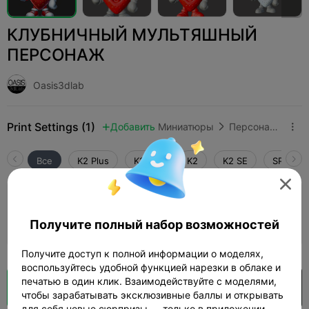
КЛУБНИЧНЫЙ МУЛЬТЯШНЫЙ
ПЕРСОНАЖ
Oasis3dlab
Print Settings (1)
Добавить
Миниатюры
Персонажи и существа



Все
K2 Plus
K2 Pro
K2
K2 SE
SPARKX 

Слой 0,2 мм, 2 стенки, заполнение 15%
Получите полный набор возможностей
07h 40m
2 plates
234.73g



Получите доступ к полной информации о моделях,
воспользуйтесь удобной функцией нарезки в облаке и
печатью в один клик. Взаимодействуйте с моделями,
Кусочек облака
Открыть в Creality Cloud

чтобы зарабатывать эксклюзивные баллы и открывать
для себя новые сюрпризы — только в приложении