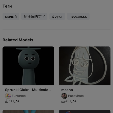
Теги
милый
翻译后的文字
фрукт
персонаж
Related Models
Sprunki Clukr – Multicolor
masha
3D Character Mode NO
Funforma
Pacoviruta
CFS REQUIRED
4
45
11
45

