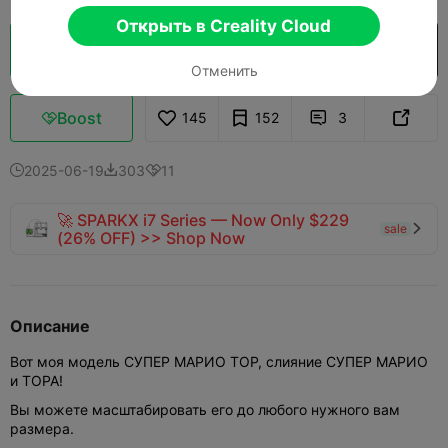
Открыть в Creality Cloud
Кусочек облака
Открыть в Creality Cloud

Отменить
Boost
145
152
3



2025-06-19
303
11



🚀 SPARKX i7 Series — Now Only $229
sale

(26% OFF) >> Shop Now
Описание
Вот моя модель СУПЕР МАРИО ТОР, слияние СУПЕР МАРИО
и ТОРА!
Вы можете масштабировать его до любого нужного вам
размера.