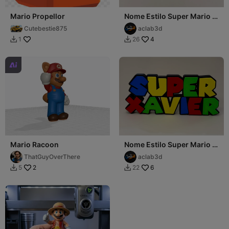
Mario Propellor
Nome Estilo Super Mario -
Personalizável "SUPER
Cutebestie875
aclab3d
ARTHUR"
4
1
26



Mario Racoon
Nome Estilo Super Mario -
Personalizável "SUPER
ThatGuyOverThere
aclab3d
XAVIER"
2
6
5
22

