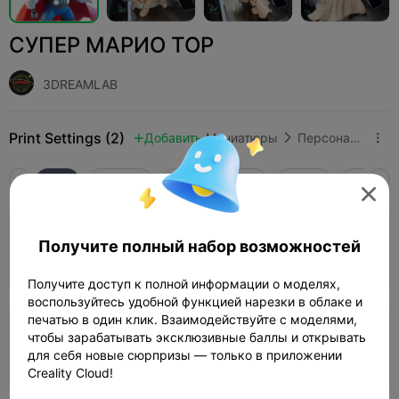
СУПЕР МАРИО ТОР
3DREAMLAB
Print Settings (2)
Добавить
Миниатюры
Персонажи и существа



Все
K2 Plus
K2 Pro
K2
K2 SE
SPARKX 

3.8

Слой 0,2 мм, 2 стенки, 10% заполнения
Получите полный набор возможностей
10h 15m
1 plates
169.64g



Получите доступ к полной информации о моделях,
воспользуйтесь удобной функцией нарезки в облаке и
печатью в один клик. Взаимодействуйте с моделями,
Слой 0,2 мм, 2 стенки, 15% заполнения
чтобы зарабатывать эксклюзивные баллы и открывать
для себя новые сюрпризы — только в приложении
10h 43m
1 plates
150.50g



Creality Cloud!