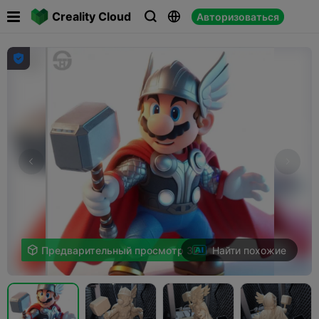

Creality Cloud
Авторизоваться




Найти похожие

Предварительный просмотр 3D