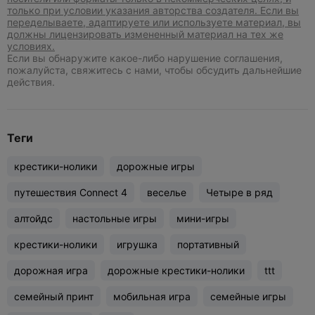
только при условии указания авторства создателя. Если вы
переделываете, адаптируете или используете материал, вы
должны лицензировать измененный материал на тех же
условиях.
Если вы обнаружите какое-либо нарушение соглашения,
пожалуйста, свяжитесь с нами, чтобы обсудить дальнейшие
действия.
Теги
крестики-нолики
дорожные игры
путешествия Connect 4
веселье
Четыре в ряд
алтойдс
настольные игры
мини-игры
крестики-нолики
игрушка
портативный
дорожная игра
дорожные крестики-нолики
ttt
семейный принт
мобильная игра
семейные игры