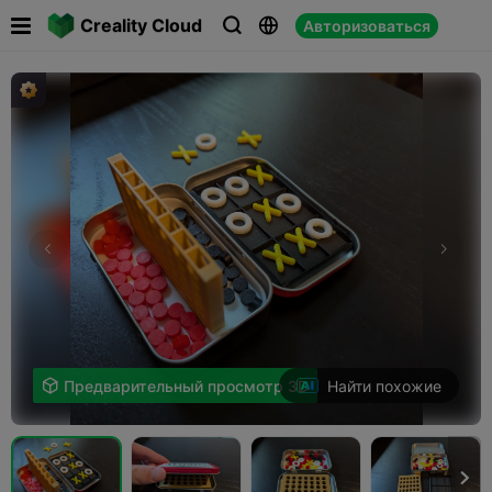

Creality Cloud
Авторизоваться



Найти похожие

Предварительный просмотр 3D
