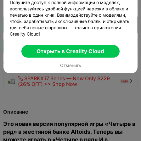
Получите доступ к полной информации о моделях,
воспользуйтесь удобной функцией нарезки в облаке и
печатью в один клик. Взаимодействуйте с моделями,
чтобы зарабатывать эксклюзивные баллы и открывать
Кусочек облака
Открыть в Creality Cloud

для себя новые сюрпризы — только в приложении
Creality Cloud!
Boost
674
908
16



Открыть в Creality Cloud
2025-08-18
1.8K
12



Отменить
🚀 SPARKX i7 Series — Now Only $229
sale

(26% OFF) >> Shop Now
Описание
Это новая версия популярной игры «Четыре в
ряд» в жестяной банке Altoids. Теперь вы
можете играть в «Четыре в ряд» И в