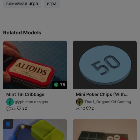
семейная игра
игра
Related Models
75
Mint Tin Cribbage
Mini Poker Chips (With
Altoid Tin Insert)
glyph man designs
That1_OrigamiKid Gaming
32
2
25
12


