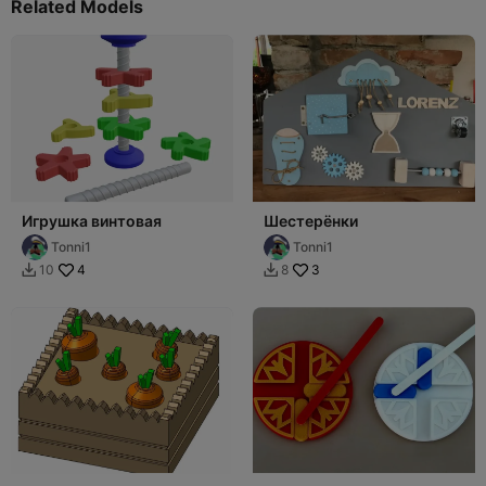
Related Models
Игрушка винтовая
Шестерëнки
Tonni1
Tonni1
4
3
10
8

