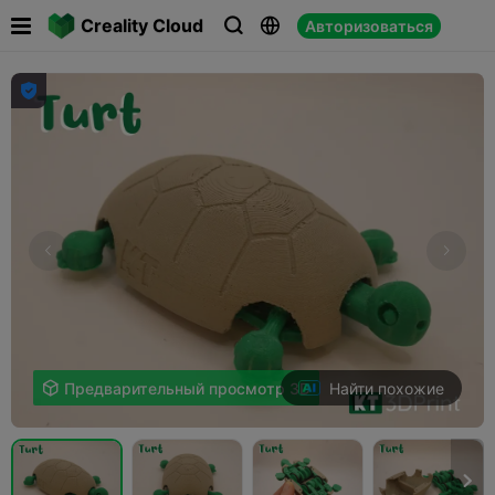

Creality Cloud
Авторизоваться




Найти похожие

Предварительный просмотр 3D
