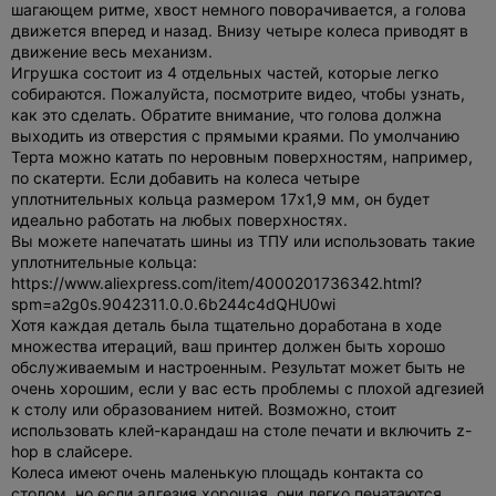
шагающем ритме, хвост немного поворачивается, а голова
движется вперед и назад. Внизу четыре колеса приводят в
движение весь механизм.
Игрушка состоит из 4 отдельных частей, которые легко
собираются. Пожалуйста, посмотрите видео, чтобы узнать,
как это сделать. Обратите внимание, что голова должна
выходить из отверстия с прямыми краями. По умолчанию
Терта можно катать по неровным поверхностям, например,
по скатерти. Если добавить на колеса четыре
уплотнительных кольца размером 17x1,9 мм, он будет
идеально работать на любых поверхностях.
Вы можете напечатать шины из ТПУ или использовать такие
уплотнительные кольца:
https://www.aliexpress.com/item/4000201736342.html?
spm=a2g0s.9042311.0.0.6b244c4dQHU0wi
Хотя каждая деталь была тщательно доработана в ходе
множества итераций, ваш принтер должен быть хорошо
обслуживаемым и настроенным. Результат может быть не
очень хорошим, если у вас есть проблемы с плохой адгезией
к столу или образованием нитей. Возможно, стоит
использовать клей-карандаш на столе печати и включить z-
hop в слайсере.
Колеса имеют очень маленькую площадь контакта со
столом, но если адгезия хорошая, они легко печатаются.