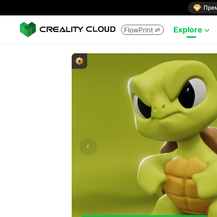

Пре
Explore
FlowPrint

