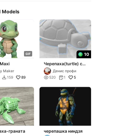
d Models
10
G
I
F
 Maxi
Черепаха(turtle) с
подвижными
y Maker
Денис профи
лапками
89

5
159
520
1


аха-граната
черепашка ниндзя