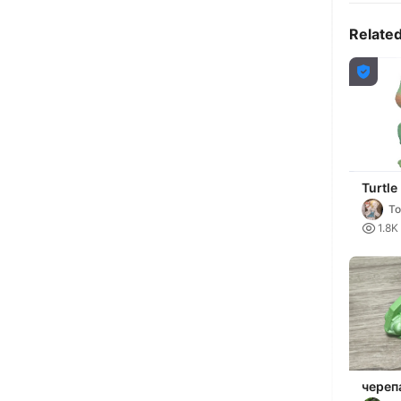
Relate

Turtle
To

1.8K
череп