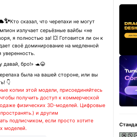
🐢✨
Кто сказал, что черепахи не могут
мпион излучает серьёзные вайбы «не
оря, я полностью за! 💥 Готовится ли он к
дает своё доминирование на медленной
я уверенность.
 давай, бро!» 🐢😂
черепаха была на вашей стороне, или вы
ь! 👇
ные копии этой модели, присоединяйтесь
, чтобы получить доступ к коммерческой
продаже физических 3D-моделей. Цифровые
пространять.) и другим
ать подписчиком, если просто хотите
Станда
х моделей.