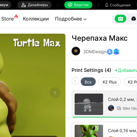
миум

Дизайнеры
Верстак

Сообщения



Store
Коллекции
Подробнее


Черепаха Макс
3DMDesign
Print Settings (4)
Добавит

Все
K2 Plus
K2 P
Слой 0,2 мм, 
59m 19s

Слой 0,16 мм