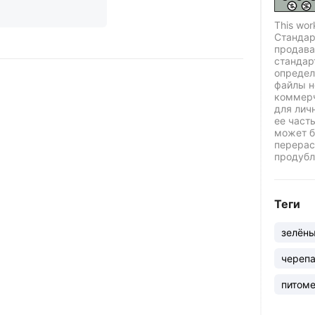
This wor
Стандар
продава
стандар
определ
файлы н
коммерч
для лич
ее част
может б
перерас
продубл
Теги
зелён
череп
питом