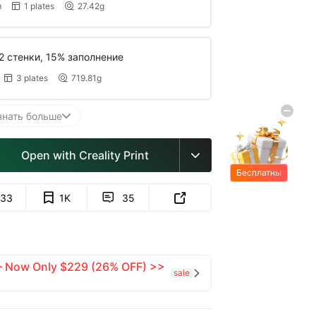
m
1 plates
27.42g


2 стенки, 15% заполнение
3 plates
719.81g


G
I
F
знать больше

Open with Creality Print

Бесплатны
е подарки
33
1K
35


 — Now Only $229 (26% OFF) >>
sale
