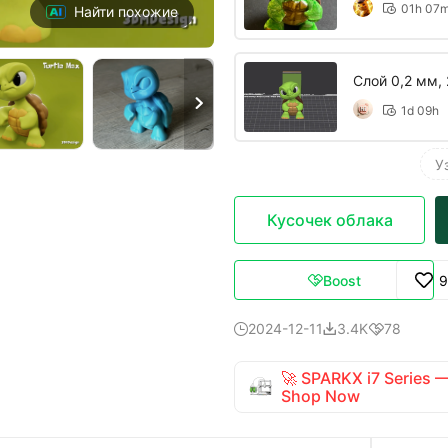
01h 07

Найти похожие
Слой 0,2 мм, 

1d 09h

У
Кусочек облака
Boost
9

2024-12-11
3.4K
78



🚀 SPARKX i7 Series
Shop Now