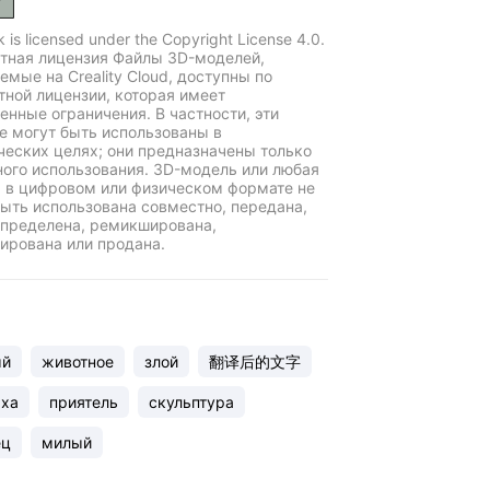
k is licensed under the Copyright License 4.0.
тная лицензия Файлы 3D-моделей,
емые на Creality Cloud, доступны по
тной лицензии, которая имеет
енные ограничения. В частности, эти
е могут быть использованы в
еских целях; они предназначены только
ного использования. 3D-модель или любая
ь в цифровом или физическом формате не
ыть использована совместно, передана,
пределена, ремикширована,
ирована или продана.
ый
животное
злой
翻译后的文字
аха
приятель
скульптура
ец
милый