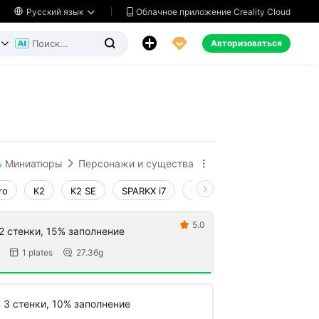
Облачное приложение Creality Cloud

Русский язык




Авторизоваться


ь
Миниатюры
Персонажи и существа


ro
K2
K2 SE
SPARKX i7
Creality Hi
Ender-3 V4
5.0

2 стенки, 15% заполнение
1 plates
27.36g


, 3 стенки, 10% заполнение