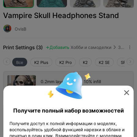
Vampire Skull Headphones Stand
OvisB
Print Settings (3)
Добавить
Хобби и самоделки
Звуковое и аудиооборудование



Все
K2 Plus
K2 Pro
K2
K2 SE
SPARKX 
0.2mm layer, 4 walls, 10% infill
Автор
13h 06m
1 plates
388.81g




Получите полный набор возможностей
0.2mm layer, 4 walls, 10% infill
Получите доступ к полной информации о моделях,
Автор
03h 46m
1 plates
88.77g



воспользуйтесь удобной функцией нарезки в облаке и
печатью в один клик. Взаимодействуйте с моделями,