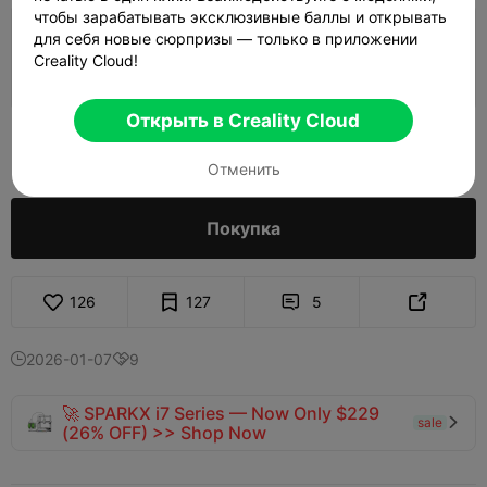
чтобы зарабатывать эксклюзивные баллы и открывать
для себя новые сюрпризы — только в приложении
0.2mm layer, 2 walls, 15% infill
Creality Cloud!
03h 26m
1 plates
84.67g



Открыть в Creality Cloud
500

Отменить
Покупка
126
127
5


2026-01-07
9


🚀 SPARKX i7 Series — Now Only $229
sale

(26% OFF) >> Shop Now