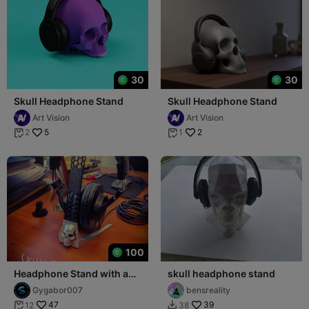
30
30
Skull Headphone Stand
Skull Headphone Stand
Art Vision
Art Vision
5
2
2
1


100
Headphone Stand with a
skull headphone stand
Skull
Gygabor007
bensreality
47
39
12
38

