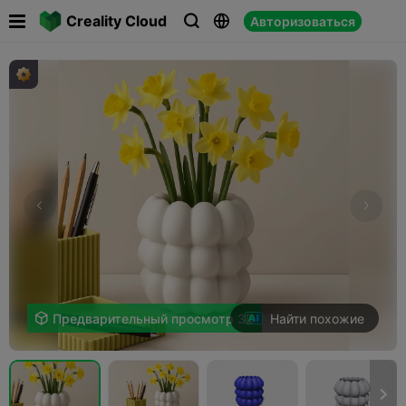

Creality Cloud
Авторизоваться



Найти похожие

Предварительный просмотр 3D
