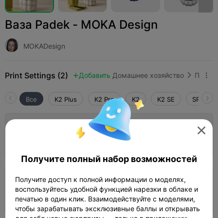
Ваза Padek - MOKA Design
MOKADesign
Print Settings (2)
Добавить
Домашнее хозяйство
Прочее



Все
K2 Plus
K2 Pro
K2
K2 SE
SPARKX 
Слой 0,2 мм, 2 стенки, 15% заполнение

Автор
10h 37m
1 plates
387.42g



Получите полный набор возможностей
Получите доступ к полной информации о моделях,
Слой 0,2 мм, 2 стенки, 15% заполнение
воспользуйтесь удобной функцией нарезки в облаке и
22h 17m
1 plates
509.96g



печатью в один клик. Взаимодействуйте с моделями,
чтобы зарабатывать эксклюзивные баллы и открывать