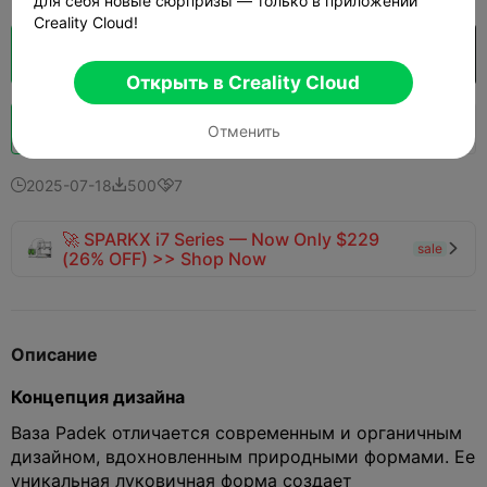
для себя новые сюрпризы — только в приложении
Creality Cloud!
Кусочек облака
Открыть в Creality Cloud

Открыть в Creality Cloud
Boost
399
382
24



Отменить
2025-07-18
500
7



🚀 SPARKX i7 Series — Now Only $229
sale

(26% OFF) >> Shop Now
Описание
Концепция дизайна
Ваза Padek отличается современным и органичным
дизайном, вдохновленным природными формами. Ее
уникальная луковичная форма создает