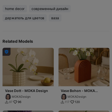
home decor
современный дизайн
держатель для цветов
ваза
Related Models

Vase Dott - MOKA Design
Vase Bohon - MOKA
Design
MOKADesign
MOKADesign
96
120
97
117

