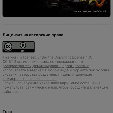
Лицензия на авторские права
This work is licensed under the Copyright License 4.0.
CC BY Эта лицензия позволяет пользователям
распространять, ремикшировать, адаптировать и
использовать материал в любом виде и формате при условии
указания авторства создателя. Лицензия допускает
коммерческое использование.
Если вы обнаружите какое-либо нарушение соглашения,
пожалуйста, свяжитесь с нами, чтобы обсудить дальнейшие
действия.
Теги