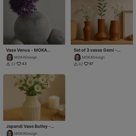
Vase Venus - MOKA
Set of 3 vases Gemi -
Design
MOKA Design
MOKADesign
MOKADesign
43
87
32
82


Japandi Vase Butley -
MOKA Design
MOKADesign