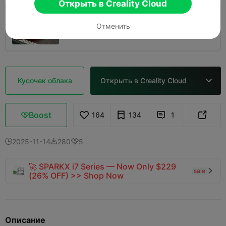
Открыть в Creality Cloud
0.2mm layer, 2 walls, 15% infill
Отменить
43m 31s
1 plates
5.32g



Кусочек облака
Открыть в Creality Cloud

Boost
164
134
1



2025-11-14
280
5



🚀 SPARKX i7 Series — Now Only $229
sale

(26% OFF) >> Shop Now
Описание