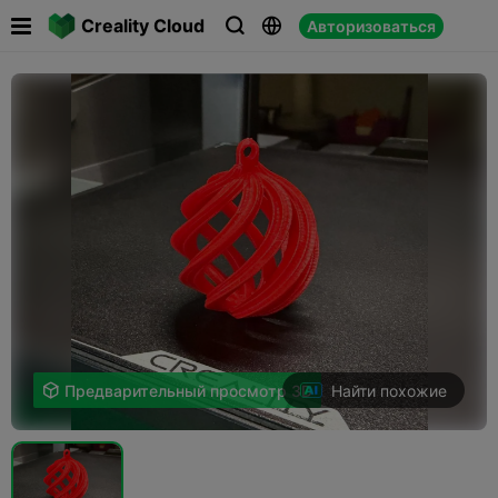

Creality Cloud
Авторизоваться



Найти похожие

Предварительный просмотр 3D