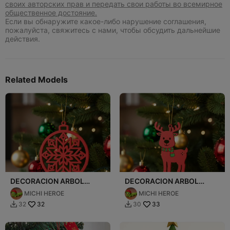
своих авторских прав и передать свои работы во всемирное
общественное достояние.
Если вы обнаружите какое-либо нарушение соглашения,
пожалуйста, свяжитесь с нами, чтобы обсудить дальнейшие
действия.
Related Models
DECORACION ARBOL
DECORACION ARBOL
NAVIDAD
NAVIDAD
MICHI HEROE
MICHI HEROE
32
33
32
30

