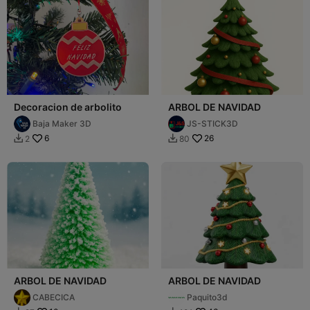
Decoracion de arbolito
ARBOL DE NAVIDAD
Baja Maker 3D
JS-STICK3D
6
26
2
80


ARBOL DE NAVIDAD
ARBOL DE NAVIDAD
CABECICA
Paquito3d