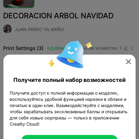
DECORACION ARBOL NAVIDAD
JUAN PARDO VILARIÑO
Print Settings (3)
Добавить
Домашнее хозяйство
Домашний декор и украшения




Все
K2 Plus
K2 Pro
K2
K2 SE
SPARKX 
Получите полный набор возможностей
0.2mm layer, 2 walls, 15% infill
44m 12s
1 plates
5.38g



Получите доступ к полной информации о моделях,
воспользуйтесь удобной функцией нарезки в облаке и
печатью в один клик. Взаимодействуйте с моделями,
чтобы зарабатывать эксклюзивные баллы и открывать
0.2mm layer, 2 walls, 15% infill
для себя новые сюрпризы — только в приложении
Creality Cloud!
42m 14s
1 plates
5.47g


