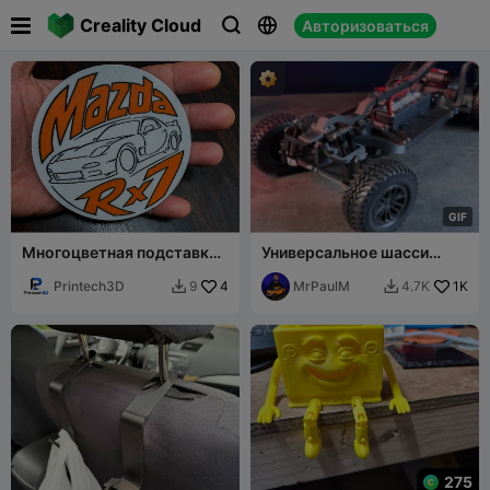

Creality Cloud
Авторизоваться



G
I
F
Многоцветная подставка
Универсальное шасси
Mazda RX-7
пикапа с задним приводом
Printech3D
4
MrPaulM
1K
9
4.7K


275