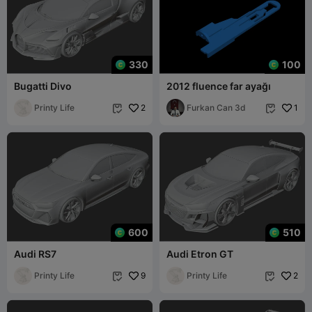
330
100
Bugatti Divo
2012 fluence far ayağı
Printy Life
2
Furkan Can 3d
1


600
510
Audi RS7
Audi Etron GT
Printy Life
9
Printy Life
2

