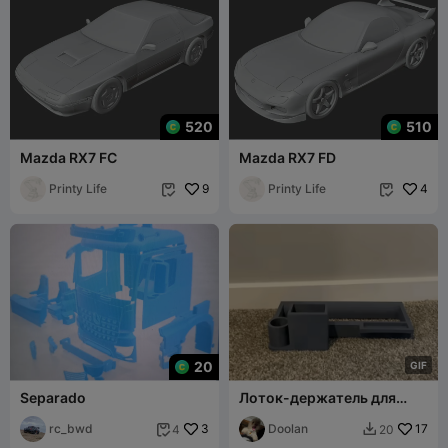
520
510
Mazda RX7 FC
Mazda RX7 FD
Printy Life
9
Printy Life
4


20
G
I
F
Separado
Лоток-держатель для
аксессуаров RC-
rc_bwd
3
автомобилей
Doolan
17
4
20

