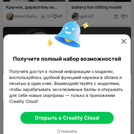
Крючок, держатель на
battery fun sitting model
подголовник автомобиля
Ainon3Dprint
47
gumz47
1
159


cz

Получите полный набор возможностей
200
500
Получите доступ к полной информации о моделях,
воспользуйтесь удобной функцией нарезки в облаке и
1:64 American Racing
405 body
печатью в один клик. Взаимодействуйте с моделями,
Outlaw II for Hot Wheels
dimmy_3d
1
Print-impression
2


чтобы зарабатывать эксклюзивные баллы и открывать
для себя новые сюрпризы — только в приложении
Creality Cloud!
Открыть в Creality Cloud
Отменить