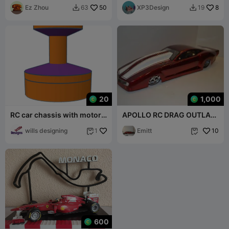
Ez Zhou
50
XP3Design
8
63
19


20
1,000
RC car chassis with motor
APOLLO RC DRAG OUTLAW
mount
PARTS
wills designing
Emitt
10
1


600