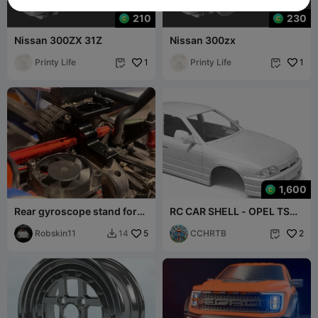
210
230
Nissan 300ZX 31Z
Nissan 300zx
Printy Life
1
Printy Life
1


1,600
Rear gyroscope stand for
RC CAR SHELL - OPEL TS
mjx hyper go
SEDAN
Robskin11
5
CCHRTB
2
14

