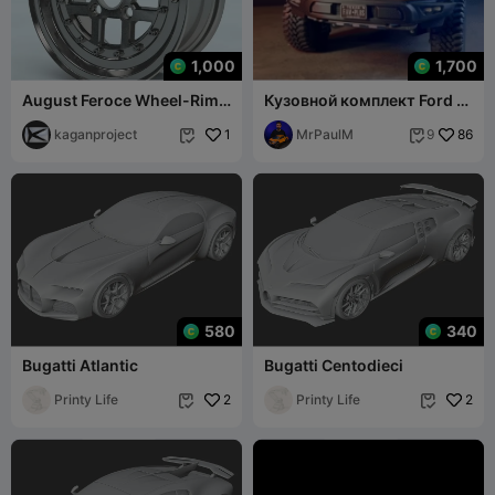
1,000
1,700
August Feroce Wheel-Rim
Кузовной комплект Ford F-
1/2 Scale Model
150 Raptor 1/10
kaganproject
1
MrPaulM
86
9


580
340
Bugatti Atlantic
Bugatti Centodieci
Printy Life
2
Printy Life
2

