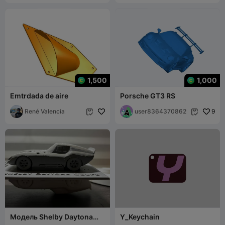
1,500
1,000
Emtrdada de aire
Porsche GT3 RS
René Valencia
user8364370862
9


Модель Shelby Daytona
Y_Keychain
Coupe