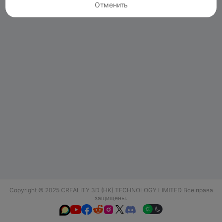
Отменить
Copyright © 2025 CREALITY 3D (HK) TECHNOLOGY LIMITED Все права
защищены.





