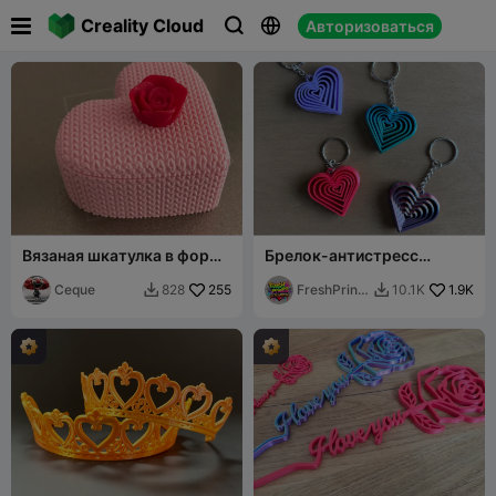

Creality Cloud
Авторизоваться



Вязаная шкатулка в форме
Брелок-антистресс
сердца
"Сердце"
Ceque
255
FreshPrints
1.9K
828
10.1K


BA