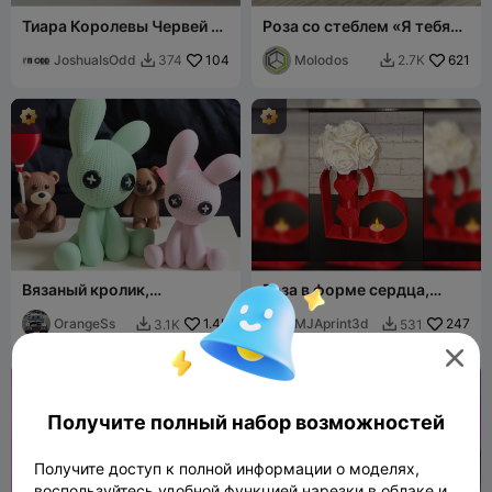
Тиара Королевы Червей на
Роза со стеблем «Я тебя
День святого Валентина
люблю»
JoshuaIsOdd
104
Molodos
621
374
2.7K


Вязаный кролик,
Ваза в форме сердца,
составная модель [Без
идеальный подарок для
CFS]
OrangeSs
1.4K
любимого человека Ваза в
MJAprint3d
247
3.1K
531


сердце

Получите полный набор возможностей
Получите доступ к полной информации о моделях,
воспользуйтесь удобной функцией нарезки в облаке и