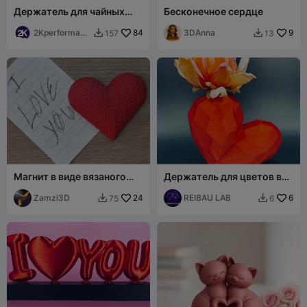
Держатель для чайных
Бесконечное сердце
свечей Angelus, 2
размера, для
2Kperformanc
84
3DAnna
9
157
13


светодиодных чайных
e
свечей
Магнит в виде вязаного
Держатель для цветов в
сердца
виде сердца, декор ко
Zamzi3D
24
Дню святого Валентина
REIBAU LAB
6
75
6

