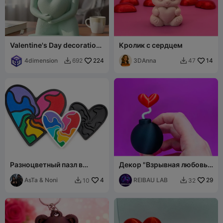
Valentine's Day decoration
Кролик с сердцем
v3
4dimension
224
3DAnna
14
692
47


Разноцветный пазл в
Декор "Взрывная любовь"
форме сердца
ко Дню святого Валентина
AsTa & Noni
4
REIBAU LAB
29
10
32

