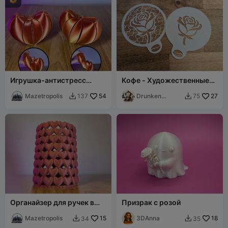
Игрушка-антистресс
Кофе - Художественные
"Сердце" – скользящий
трафареты для какао
фиджет на основе
Mazetropolis
54
(розы)
Drunken
27
137
75


гравитации (2 вер
Monkey
Органайзер для ручек в
Призрак с розой
виде сердца —
настольный держатель из
Mazetropolis
15
3DAnna
18
34
35


сложенных сердец