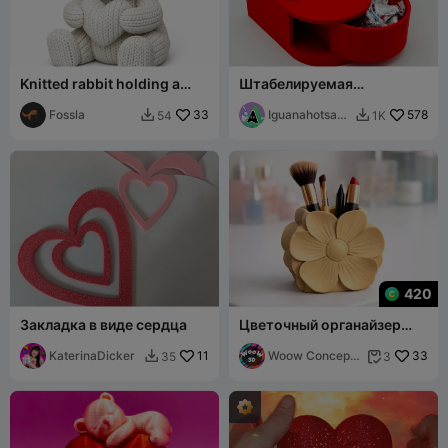
Knitted rabbit holding a
Штабелируемая
heart
настольная коробка в
Fossla
33
виде сердца из кубиков
Iguanahotsauc
578
54
1K


e
420
Закладка в виде сердца
Цветочный органайзер
для макияжа
KaterinaDicker
11
Woow Concept
33
35
3


3D