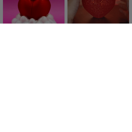
G
I
F
Медведь и облако в форме
Сердце Вороного
сердца
REIBAU LAB
16
Frikarte3D
632
24
1.8K


Брелок-украшение в виде
Valentines Day Baby with
дракона на День святого
Heart Figure
Валентина
REIBAU LAB
7
FlatLine 3D
13
20
28

