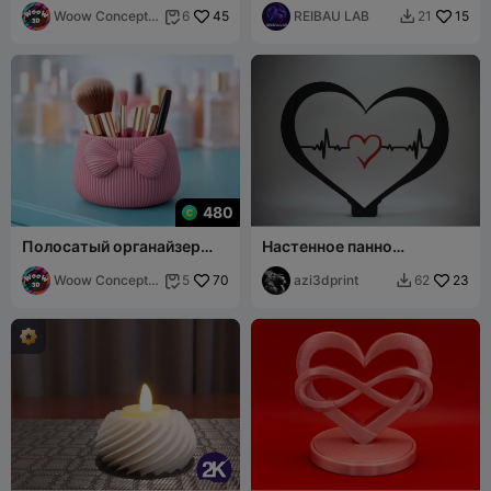
Держатель для кистей с
Woow Concept
45
REIBAU LAB
15
6
21


бантиком
3D
480
Полосатый органайзер
Настенное панно
для макияжа с бантом
"Сердцебиение" —
Woow Concept
70
отдельно стоящий декор
azi3dprint
23
5
62


3D