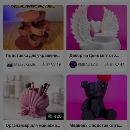
Подставка для украшений
Декор на День святого
в виде сердца –
Валентина в виде
вращающийся органайзер
Mazetropolis
49
крылатого сердца
REIBAU LAB
47
87
81


со штабелируемыми
лотками
420
Органайзер для макияжа в
Медведь с подставкой в
форме ракушки |
виде сердца