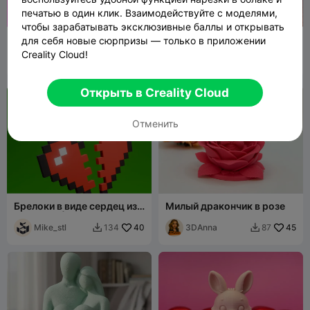
печатью в один клик. Взаимодействуйте с моделями,
чтобы зарабатывать эксклюзивные баллы и открывать
Вечная любовь: пара
Подставка для наушников
для себя новые сюрпризы — только в приложении
скелетов
в виде сердца – держатель
Creality Cloud!
3DAnna
39
для наушников из
Mazetropolis
50
93
101


маленьких сердечек
Открыть в Creality Cloud
Отменить
Брелоки в виде сердец из
Милый дракончик в розе
Minecraft | подарок
геймеру | CFS
Mike_stl
40
3DAnna
45
134
87

