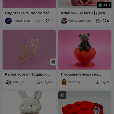
410
Подставка "Я люблю тебя"
Влюбленные коты | Декор
на День святого Валентина
"Пара котов"
REIBAU LAB
12
Woow Concept
9
30
2


3D
Капли любви | Подарок —
Плюшевый мишка на
серьги в форме сердца
сердце
Mike_stl
22
3DAnna
5
48
7

