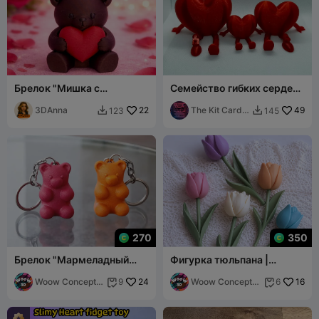
Брелок "Мишка с
Семейство гибких сердец-
сердцем"
друзей (шарнирные - без
3DAnna
22
поддержек)
The Kit Card
49
123
145


Guy
270
350
Брелок "Мармеладный
Фигурка тюльпана |
мишка"
Весенний цветочный букет
Woow Concept
24
Woow Concept
16
9
6


3D
3D