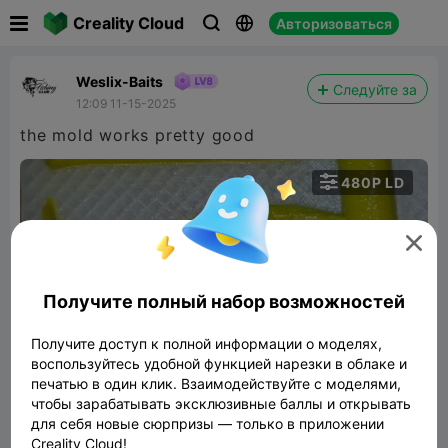

Creality Cloud
Авторизоваться



Weslix-Baits
Следуйте за
12:09 11-15-2025
the mold works pretty good

480P LD


Получите полный набор возможностей
Получите доступ к полной информации о моделях,
00:09
воспользуйтесь удобной функцией нарезки в облаке и
печатью в один клик. Взаимодействуйте с моделями,
чтобы зарабатывать эксклюзивные баллы и открывать
100 mm softbait lure mold
для себя новые сюрпризы — только в приложении
Creality Cloud!
10.18MB
Связанные 3D модели