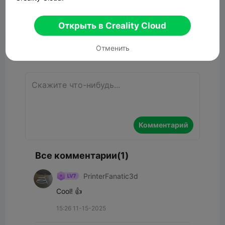
Открыть в Creality Cloud


Сообщить об этом
4
1

Отменить
Комментарий
Комментарий
Все комментарии(1)
PrinterFanatic3d
Cool! 👍
15:26 11-15-2025