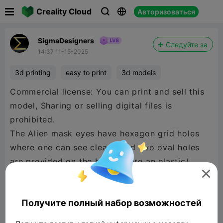

Creality Cloud
Авторизоваться



SigmaDesigners
Следуйте за
14:37 11-15-2025
3d printing
easy to print
3d models
Commercial license: You can print and sell this
model, Sharing or selling digital files is
prohibited.
The Alien mask eyes have hexagon grid holes
where one can see clearly and two oval holes
are provided on the back where an elastic/

velcro can be placed, you can also use a rubber
band / old face mask's ear elastic for it,
Получите полный набор возможностей
anything works.
Two holes also provided at nose for easy