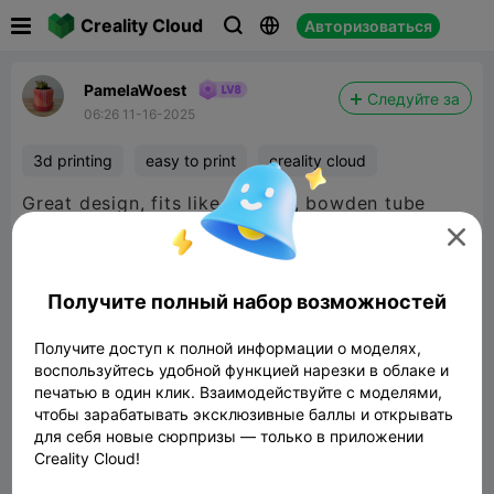

Creality Cloud
Авторизоваться



PamelaWoest
Следуйте за
06:26 11-16-2025
3d printing
easy to print
creality cloud
Great design, fits like a glove, bowden tube
moving without touching the lid. Perfect fit.

Получите полный набор возможностей
Получите доступ к полной информации о моделях,
воспользуйтесь удобной функцией нарезки в облаке и
печатью в один клик. Взаимодействуйте с моделями,
чтобы зарабатывать эксклюзивные баллы и открывать
для себя новые сюрпризы — только в приложении
Creality Cloud!