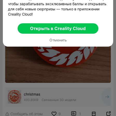
чтобы зарабатывать эксклюзивные баллы и открывать
для себя новые сюрпризы — только в приложении
Creality Cloud!
Открыть в Creality Cloud
Отменить
christmas
493.85KB
Связанные 3D модели


Сообщить об этом
9
1
