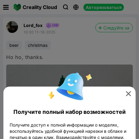

Creality Cloud
Авторизоваться



Lord_fox
Следуйте за
10:30 11-16-2025
beer
christmas
Ho ho, thanks.

Получите полный набор возможностей
Получите доступ к полной информации о моделях,
воспользуйтесь удобной функцией нарезки в облаке и
печатью в один клик. Взаимодействуйте с моделями,