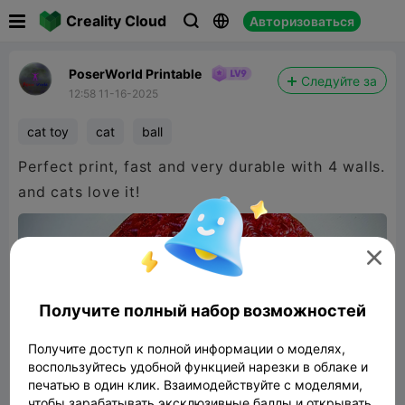

Creality Cloud
Авторизоваться



PoserWorld Printable
Следуйте за
12:58 11-16-2025
cat toy
cat
ball
Perfect print, fast and very durable with 4 walls.
and cats love it!

Получите полный набор возможностей
Получите доступ к полной информации о моделях,
воспользуйтесь удобной функцией нарезки в облаке и
печатью в один клик. Взаимодействуйте с моделями,
чтобы зарабатывать эксклюзивные баллы и открывать