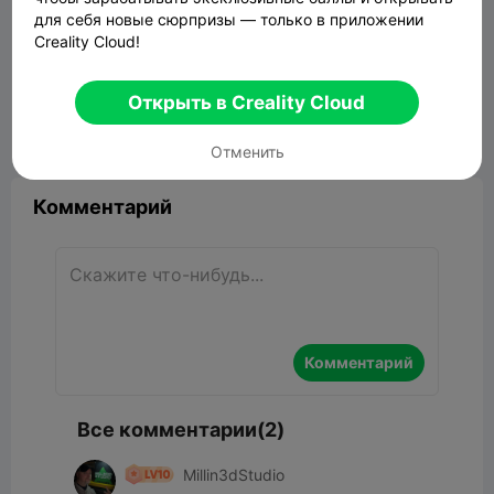
для себя новые сюрпризы — только в приложении
Creality Cloud!
Kitty Cat Toy Ball - Watch them play for
hours
3.09MB
Связанные 3D модели
Открыть в Creality Cloud


Сообщить об этом
7
2

Отменить
Комментарий
Комментарий
Все комментарии(2)
Millin3dStudio