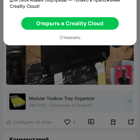
Creality Cloud!
Открыть в Creality Cloud
Отменить
Modular Toolbox Tray Organizer
286.31KB
Связанные 3D модели


Сообщить об этом
4

Комментарий