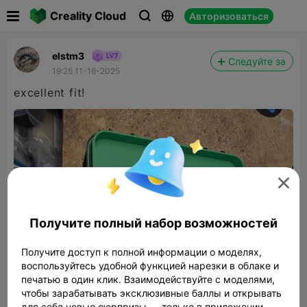

Creality Cloud
Авторизоваться



elstm3
Следуйте за
19:25 11-16-2025
excellent fit!

Получите полный набор возможностей
Получите доступ к полной информации о моделях,
воспользуйтесь удобной функцией нарезки в облаке и
печатью в один клик. Взаимодействуйте с моделями,
чтобы зарабатывать эксклюзивные баллы и открывать
для себя новые сюрпризы — только в приложении