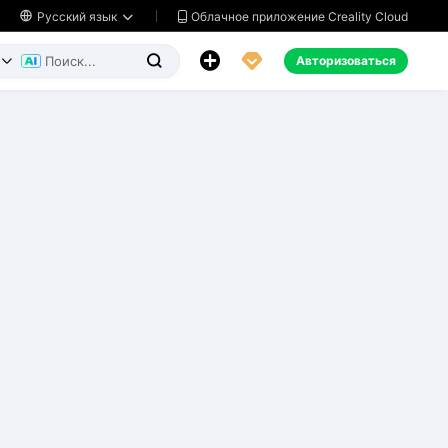
Облачное приложение Creality Cloud

Русский язык




Авторизоваться

