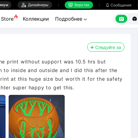
миум

Дизайнеры
Верстак

Сообщения



Store
Коллекции
Подробнее


Следуйте за
he print without support was 10.5 hrs but
 to inside and outside and I did this after the
rint at this huge size but worth it for the safety
hter super happy to get this.