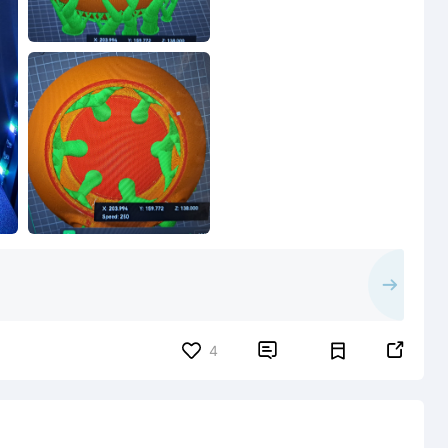


4