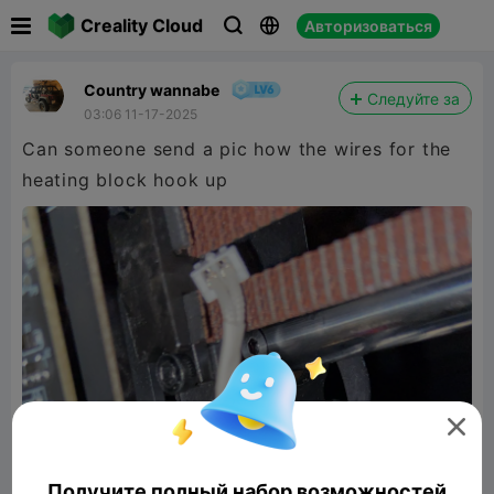

Creality Cloud
Авторизоваться



Country wannabe
Следуйте за
03:06 11-17-2025
Can someone send a pic how the wires for the
heating block hook up

Получите полный набор возможностей