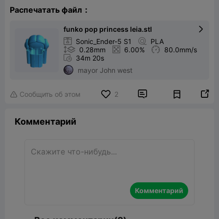
Распечатать файл：
funko pop princess leia.stl


Sonic_Ender-5 S1

PLA

0.28mm

6.00%

80.0mm/s

34m 20s
mayor John west


Сообщить об этом
2

Комментарий
Комментарий