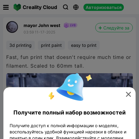

Creality Cloud
Авторизоваться



mayor John west
Следуйте за
03:59 11-17-2025
3d printing
print paint
easy to print
Fast, fun print that doesn't require much time or
filament. Scaled to 60mm tall.

Получите полный набор возможностей
Получите доступ к полной информации о моделях,
воспользуйтесь удобной функцией нарезки в облаке и
печатью в один клик. Взаимодействуйте с моделями,