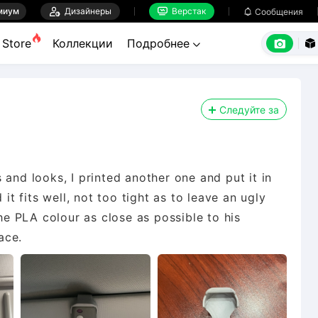
миум

Дизайнеры
Верстак

Сообщения



Store
Коллекции
Подробнее


Следуйте за
 and looks, I printed another one and put it in
 it fits well, not too tight as to leave an ugly
the PLA colour as close as possible to his
ace.