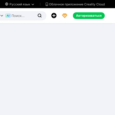
Облачное приложение Creality Cloud

Русский язык




Авторизоваться

