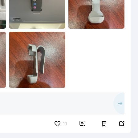


11