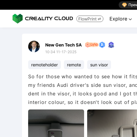

Пре
Explore
FlowPrint


New Gen Tech SA
10:34 11-17-2025
remoteholder
remote
sun visor
So for those who wanted to see how it fits
my friends Audi driver's side sun visor, and
dent in the visor, it looks good and I got 
interior colour, so it doesn't look out of pl