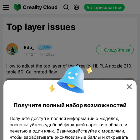

Creality Cloud
Авторизоваться



Top layer issues
Edu_
Следуйте за
11:42 11-17-2025
How to adjust the top layer of the Creality Hi. PLA nozzle 210,
table 60. Calibrated flow.

Получите полный набор возможностей
Получите доступ к полной информации о моделях,
воспользуйтесь удобной функцией нарезки в облаке и
печатью в один клик. Взаимодействуйте с моделями,
чтобы зарабатывать эксклюзивные баллы и открывать