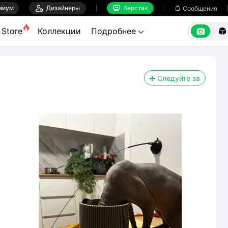
миум

Дизайнеры
Верстак

Сообщения



Store
Коллекции
Подробнее


Следуйте за