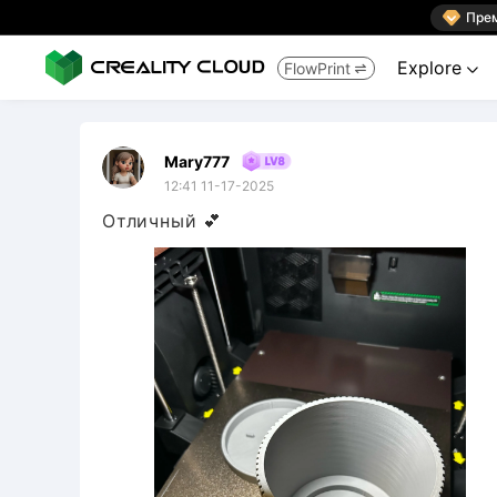

Пре
Explore
FlowPrint


Mary777
12:41 11-17-2025
Отличный 💕