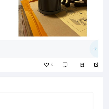


5