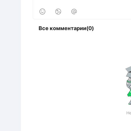



Все комментарии(0)
Не