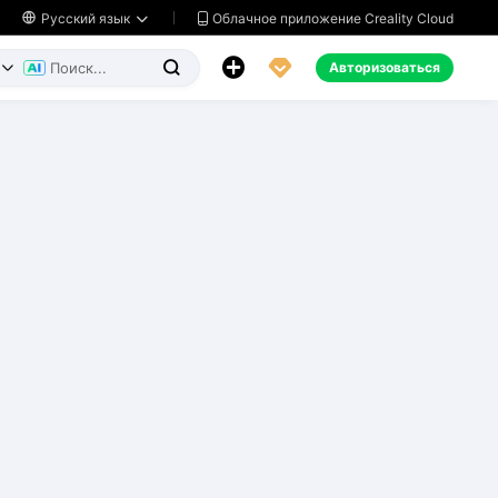
Облачное приложение Creality Cloud

Русский язык




Авторизоваться

