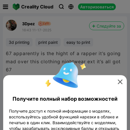

Creality Cloud
Авторизоваться



3Dpez
Следуйте за
16:43 11-17-2025
3d printing
print paint
easy to print
67 apparently is the hight of a rapper it’s going
mad over this clothing nightwear ext it’s all got
67

Получите полный набор возможностей
Получите доступ к полной информации о моделях,
воспользуйтесь удобной функцией нарезки в облаке и
печатью в один клик. Взаимодействуйте с моделями,
чтобы зарабатывать эксклюзивные баллы и открывать