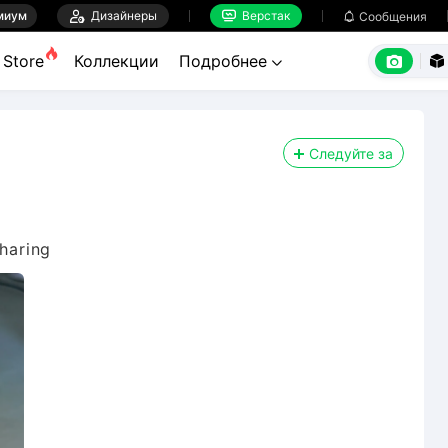
миум

Дизайнеры
Верстак

Сообщения



Store
Коллекции
Подробнее


Следуйте за
sharing