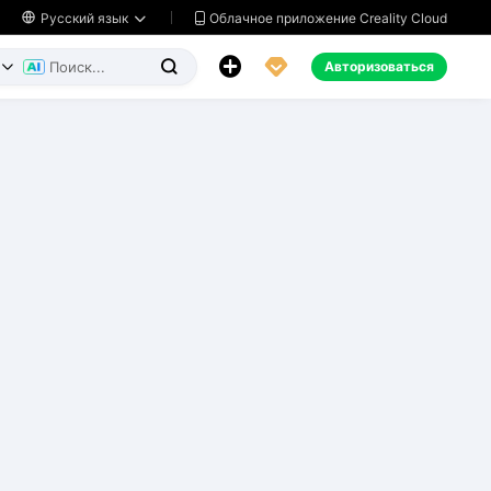
Облачное приложение Creality Cloud

Русский язык




Авторизоваться

