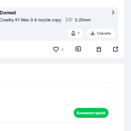
d Domed

reality K1 Max 0.4 nozzle copy

0.20mm
1
Скачать




4
Комментарий