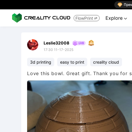

Пре
Explore
FlowPrint


Leslie32008
17:30 11-17-2025
3d printing
easy to print
creality cloud
Love this bowl. Great gift. Thank you for 