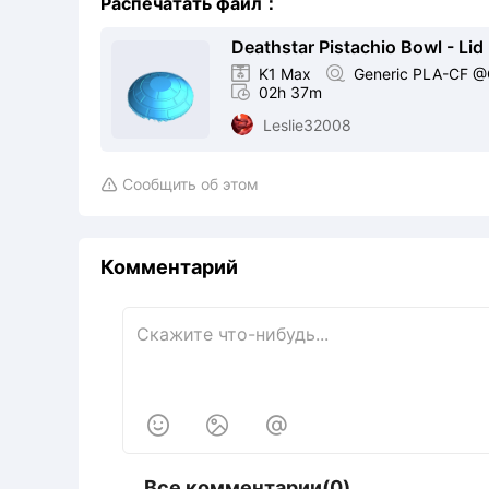
Распечатать файл：
Deathstar Pistachio Bowl - Li

K1 Max

Generic PLA-CF @C

02h 37m
Leslie32008
Сообщить об этом

Комментарий



Все комментарии(0)