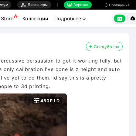
миум

Дизайнеры
Верстак

Сообщения



Store
Коллекции
Подробнее


Следуйте за
 percussive persuasion to get it working fully. but
e only calibration I've done is z height and auto
 I've yet to do them. id say this is a pretty
ople to 3d printing.

480P LD