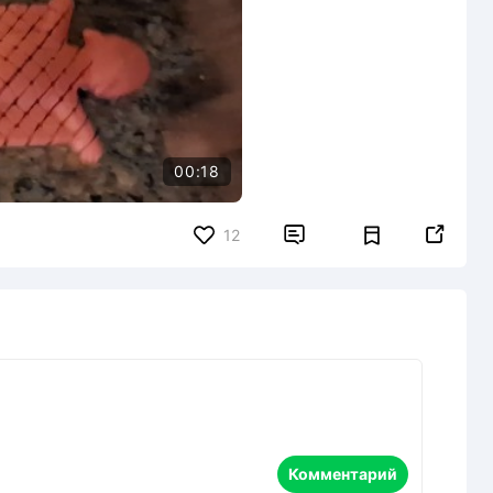
00:18


12
Комментарий