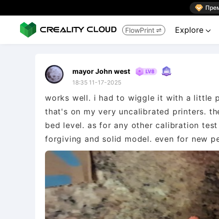

Пре
Explore
FlowPrint


mayor John west
18:35 11-17-2025
works well. i had to wiggle it with a little
that's on my very uncalibrated printers. th
bed level. as for any other calibration test
forgiving and solid model. even for new pe