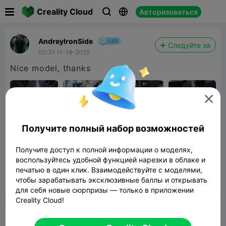

Creality Cloud
Авторизоваться



AndreyIronSide
Следуйте за
00:31 11-18-2025
Nice model, thanks

Получите полный набор возможностей
Spooky Bat
Получите доступ к полной информации о моделях,
воспользуйтесь удобной функцией нарезки в облаке и
34.83MB
Связанные 3D модели
печатью в один клик. Взаимодействуйте с моделями,
чтобы зарабатывать эксклюзивные баллы и открывать


Сообщить об этом
5

для себя новые сюрпризы — только в приложении
Creality Cloud!
Комментарий