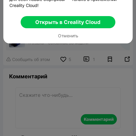
Creality Cloud!
Открыть в Creality Cloud
Отменить
pen holder Paw Print
179.52KB
Связанные 3D модели


Сообщить об этом
5
1

Комментарий
Комментарий