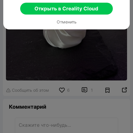
Открыть в Creality Cloud
Отменить


Сообщить об этом
6
1

Комментарий