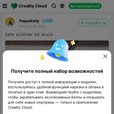

Creality Cloud
Авторизоваться



PappaEddy
Следуйте за
14:14 11-18-2025
Sehr schöner 3d druck

Получите полный набор возможностей
Получите доступ к полной информации о моделях,
воспользуйтесь удобной функцией нарезки в облаке и
печатью в один клик. Взаимодействуйте с моделями,
чтобы зарабатывать эксклюзивные баллы и открывать
для себя новые сюрпризы — только в приложении
Creality Cloud!