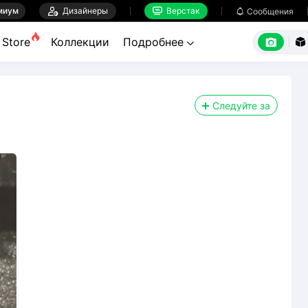
миум

Дизайнеры
Верстак

Сообщения



Store
Коллекции
Подробнее


Следуйте за