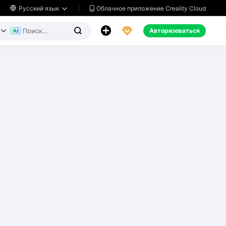
Облачное приложение Creality Cloud

Русский язык




Авторизоваться

