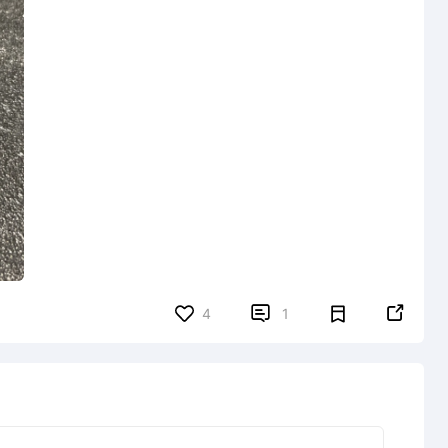


4
1