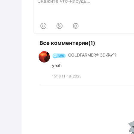



Все комментарии(1)
GOLDFARMER® 3D🥀🖌️?
yeah
15:18 11-18-2025