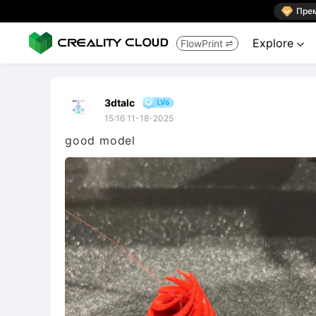

Пре
Explore
FlowPrint


3dtalc
15:16 11-18-2025
good model