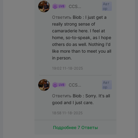
Авт
CCS
ор
Interpretations
Ответить
Biob
:
I just get a 
really strong sense of 
camaraderie here. I feel at 
home, so-to-speak, as I hope 
others do as well. Nothing I'd 
like more than to meet you all 
in person.
19:02 11-18-2025
Авт
CCS
ор
Interpretations
Ответить
Biob
:
Sorry. It's all 
good and I just care.
18:58 11-18-2025
Подробнее 7 Ответы