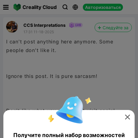

Creality Cloud
Авторизоваться



CCS Interpretations
Следуйте за
17:31 11-18-2025
I can't post anything here anymore. Some
people don't like it.
Ignore this post. It is pure sarcasm!
Don't like what you see? Don't visit again!

Получите полный набор возможностей