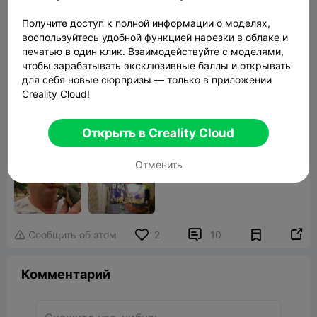
Получите доступ к полной информации о моделях,
"The only thing necessary for the triumph of evil
воспользуйтесь удобной функцией нарезки в облаке и
печатью в один клик. Взаимодействуйте с моделями,
is for good men to do nothing"
чтобы зарабатывать эксклюзивные баллы и открывать
для себя новые сюрпризы — только в приложении
Creality Cloud!
Открыть в Creality Cloud
Отменить


Сообщить об этом
2
10

Комментарий