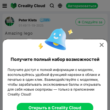

Creality Cloud
Авторизоваться



Peter Klets
Следуйте за
01:49 11-19-2025
Amazing lego

Получите полный набор возможностей


Сообщить об этом
2

Получите доступ к полной информации о моделях,
воспользуйтесь удобной функцией нарезки в облаке и
печатью в один клик. Взаимодействуйте с моделями,
Комментарий
чтобы зарабатывать эксклюзивные баллы и открывать
для себя новые сюрпризы — только в приложении
Creality Cloud!
Открыть в Creality Cloud