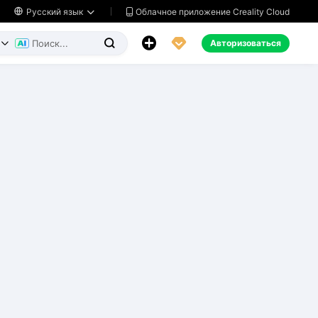
Облачное приложение Creality Cloud

Русский язык




Авторизоваться

