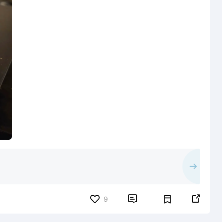


9