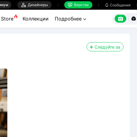
миум

Дизайнеры
Верстак

Сообщения



Store
Коллекции
Подробнее


Следуйте за