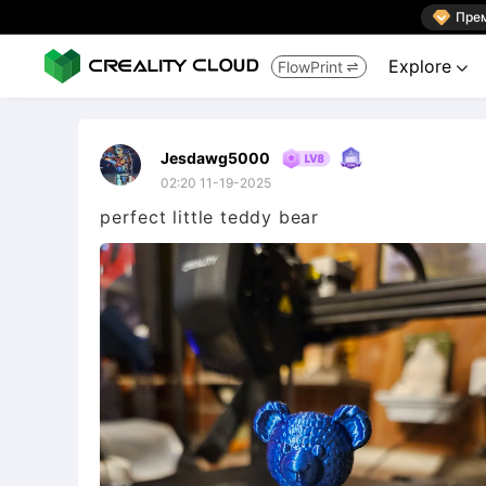

Пре
Explore
FlowPrint


Jesdawg5000
02:20 11-19-2025
perfect little teddy bear