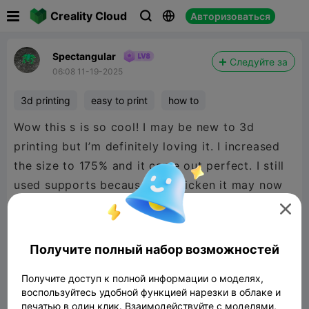

Creality Cloud
Авторизоваться



Spectangular
Следуйте за
06:08 11-19-2025
3d printing
easy to print
how to
Wow this s is so cool! I may be new to 3d
printing but I’m definitely loving it. I increased
the size to 175% and it came out perfect. I still
used supports because I’m chicken it may now
print right when it gets to the top handles. But

I’m learning about bridging also. Great design!
This is the finished product after I removed the
Получите полный набор возможностей
supports.
Получите доступ к полной информации о моделях,
воспользуйтесь удобной функцией нарезки в облаке и
печатью в один клик. Взаимодействуйте с моделями,