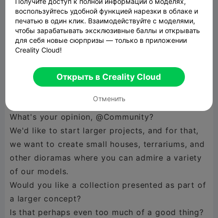
Получите доступ к полной информации о моделях,
umsetzen Könnte ?
воспользуйтесь удобной функцией нарезки в облаке и
печатью в один клик. Взаимодействуйте с моделями,
Schreibt uns gerne eure Meinung in die
чтобы зарабатывать эксклюзивные баллы и открывать
Kommentare.
для себя новые сюрпризы — только в приложении
Creality Cloud!
Euer Brainbits3D Team
Открыть в Creality Cloud
Отменить
English:
What's your opinion, @Community?
We'd like to start larger projects, and for that,
we want to create small houses, terrariums, and
other dioramas where you can admire a variety
of our models.
Would you like a collection presented as part of
a larger concept?
Is that perhaps even too much of a good thing?