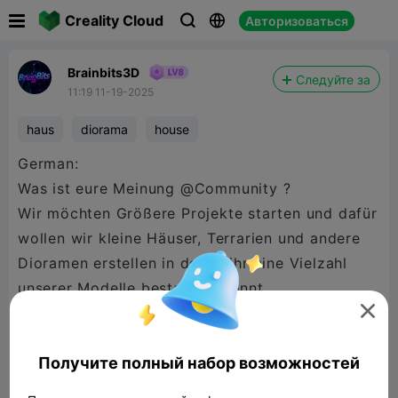

Creality Cloud
Авторизоваться



Brainbits3D
Следуйте за
11:19 11-19-2025
haus
diorama
house
German:
Was ist eure Meinung @Community ?
Wir möchten Größere Projekte starten und dafür
wollen wir kleine Häuser, Terrarien und andere
Dioramen erstellen in denen ihr eine Vielzahl
unserer Modelle bestaunen könnt.

Würde euch eine Sammlung in einem
Gesamtkonzept gefallen ?
Получите полный набор возможностей
Ist das vielleicht sogar zu viel des guten ?
habt ihr vielleicht auch Ideen die man bessere