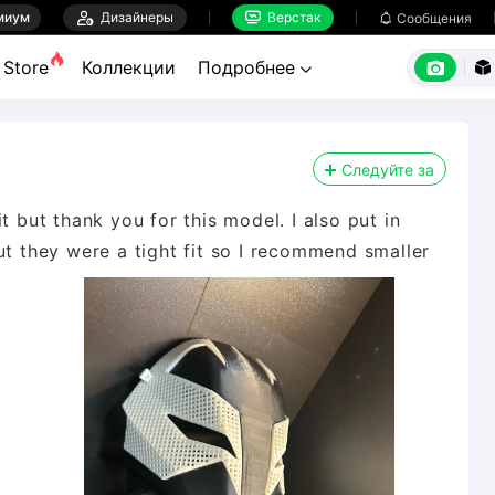
миум

Дизайнеры
Верстак

Сообщения



Store
Коллекции
Подробнее


Следуйте за
t but thank you for this model. I also put in
they were a tight fit so I recommend smaller