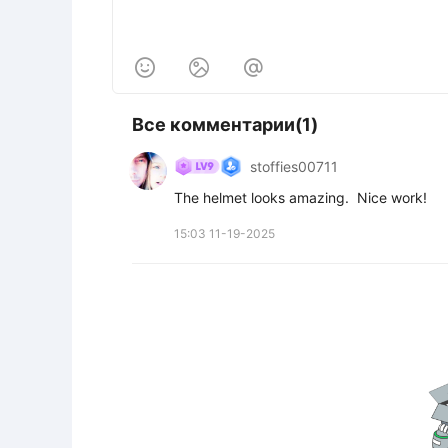



Все комментарии(1)
stoffies00711
The helmet looks amazing.  Nice work!
15:03 11-19-2025