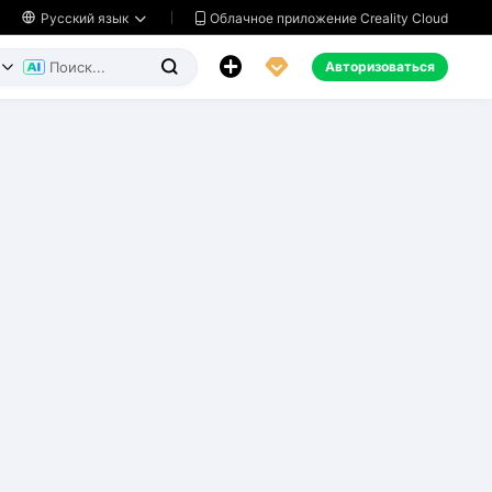
Облачное приложение Creality Cloud

Русский язык




Авторизоваться

