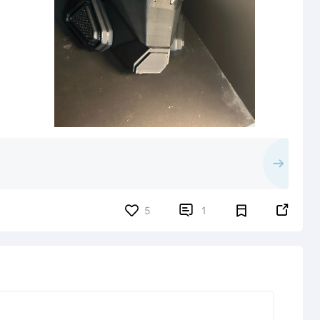


5
1