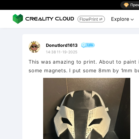

Пре
Explore
FlowPrint


Donutlord1613
14:38 11-19-2025
This was amazing to print. About to paint i
some magnets. I put some 8mm by 1mm but 