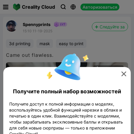

Creality Cloud
Авторизоваться



Spennyprints
Следуйте за
15:10 11-19-2025
3d printing
mask
easy to print
Came out flawless.

480P LD

Получите полный набор возможностей

Получите доступ к полной информации о моделях,
воспользуйтесь удобной функцией нарезки в облаке и
печатью в один клик. Взаимодействуйте с моделями,
00:11
чтобы зарабатывать эксклюзивные баллы и открывать
для себя новые сюрпризы — только в приложении
Creality Cloud!