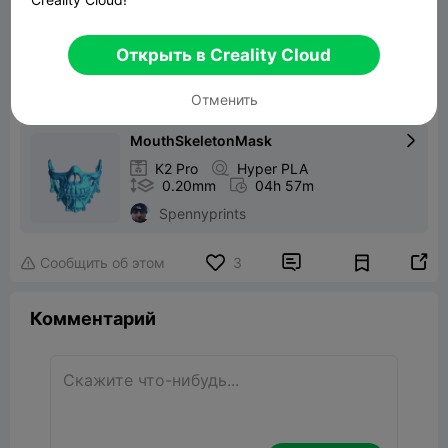
Halloween Mouth Covered Skeleton Mask
38.16MB
Связанные 3D модели
Открыть в Creality Cloud
Распечатать файл：
Отменить
MouthSkeletonMask


K2 Pro

Hyper PLA

0.20mm

04h 57m
Spennyprints


Сообщить об этом
3

Комментарий