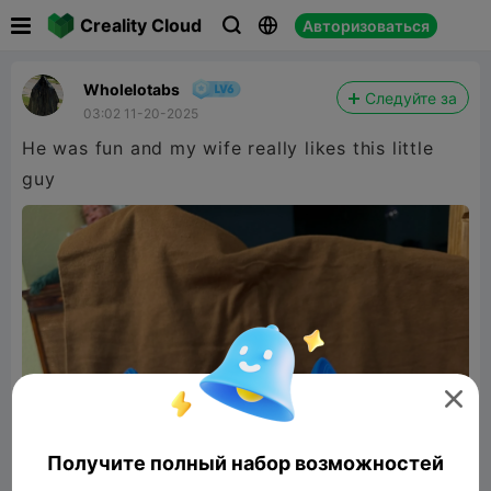

Creality Cloud
Авторизоваться



Wholelotabs
Следуйте за
03:02 11-20-2025
He was fun and my wife really likes this little
guy

Получите полный набор возможностей