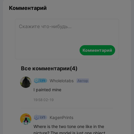
Комментарий
Комментарий
Все комментарии(4)
Wholelotabs
Автор
I painted mine
19:58 02-19
KagenPrints
Where is the two tone one like in the 
picture? The model is just one object 