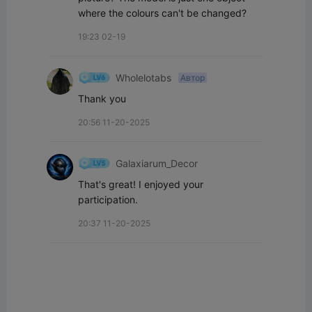
where the colours can't be changed?
19:23 02-19
Wholelotabs
Автор
Thank you
20:56 11-20-2025
Galaxiarum_Decor
That's great! I enjoyed your 
participation.
20:37 11-20-2025