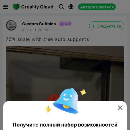

Creality Cloud
Авторизоваться



Custom Gubbins
Следуйте за
08:04 11-20-2025
75% scale with tree auto supports

Получите полный набор возможностей