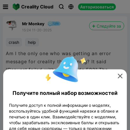

Creality Cloud
Авторизоваться



Mr Monkey
Следуйте за
15:24 11-20-2025
crash
help
Am I the only one who was getting an error
message for creality this morning? It said
"Request failed with status code 502" The

whose site was not working.


Сообщить об этом
4
3

Получите полный набор возможностей
Получите доступ к полной информации о моделях,
Комментарий
воспользуйтесь удобной функцией нарезки в облаке и
печатью в один клик. Взаимодействуйте с моделями,
чтобы зарабатывать эксклюзивные баллы и открывать
для себя новые сюрпризы — только в приложении