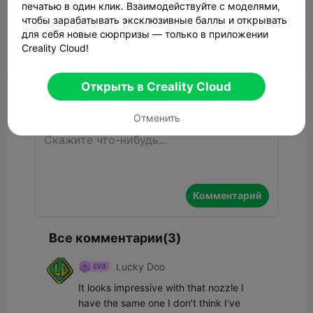
Bell Beast keycap clicker
печатью в один клик. Взаимодействуйте с моделями,
чтобы зарабатывать эксклюзивные баллы и открывать
1.12MB
Связанные 3D модели
для себя новые сюрпризы — только в приложении
Creality Cloud!


Сообщить об этом
8
3

Открыть в Creality Cloud
Комментарий
Отменить
Комментарий
Все комментарии(3)
Lucky Doo
It looks impressive with that nozzle I 
have the same one I don’t think I’ve 