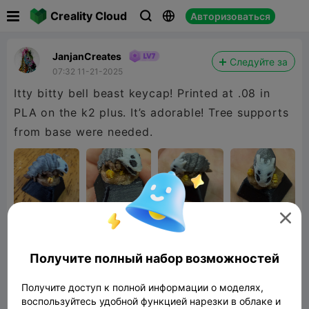

Creality Cloud
Авторизоваться



JanjanCreates
Следуйте за
07:32 11-21-2025
Itty bitty bell beast keycap! Printed at .08 in
PLA on the k2 plus. It’s adorable! Tree supports
from base were needed.

Получите полный набор возможностей
Получите доступ к полной информации о моделях,
воспользуйтесь удобной функцией нарезки в облаке и