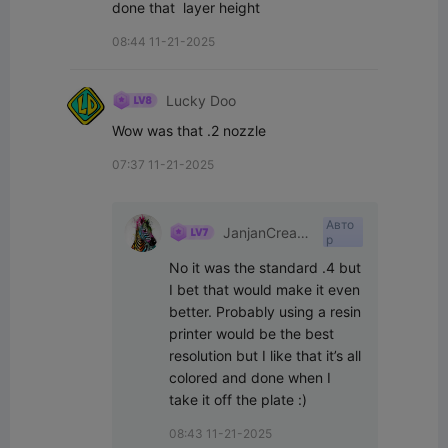
done that  layer height
08:44 11-21-2025
Lucky Doo
Wow was that .2 nozzle
07:37 11-21-2025
Авто
JanjanCreate
р
s
No it was the standard .4 but 
I bet that would make it even 
better. Probably using a resin 
printer would be the best 
resolution but I like that it’s all 
colored and done when I 
take it off the plate :)
08:43 11-21-2025