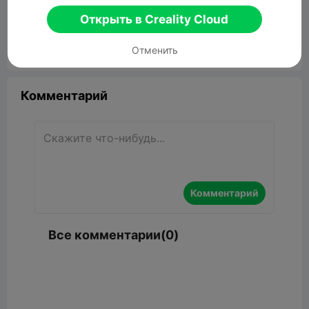
Cache câble bed Creality Hi
Открыть в Creality Cloud
37.00KB
Связанные 3D модели
Отменить


Сообщить об этом
7

Комментарий
Комментарий
Все комментарии(0)