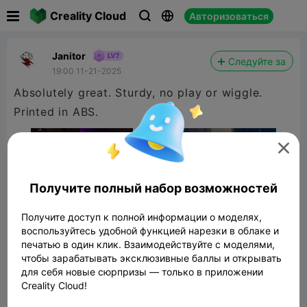

Creality Cloud
Авторизоваться



Janitor
Следуйте за
19:00 11-21-2025
Absolutely great. Sturdy, no play or wiggle.
Printed in ABS.

Получите полный набор возможностей
Получите доступ к полной информации о моделях,
воспользуйтесь удобной функцией нарезки в облаке и
печатью в один клик. Взаимодействуйте с моделями,
чтобы зарабатывать эксклюзивные баллы и открывать
для себя новые сюрпризы — только в приложении
Creality Cloud!
Creality K1 K1C K1Max Geared Door
hinges 270 Degrees