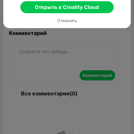
4.27MB
Связанные 3D модели
Открыть в Creality Cloud


Сообщить об этом
5

Отменить
Комментарий
Комментарий
Все комментарии(0)